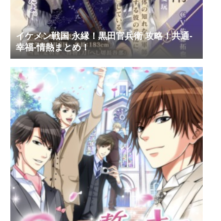
イケメン戦国 永縁！黒田官兵衛 攻略！共通-
幸福-情熱まとめ！