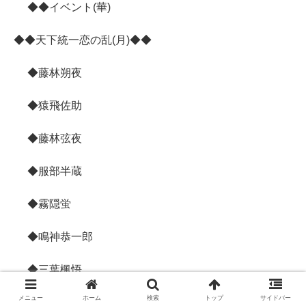
◆◆イベント(華)
◆◆天下統一恋の乱(月)◆◆
◆藤林朔夜
◆猿飛佐助
◆藤林弦夜
◆服部半蔵
◆霧隠蛍
◆鳴神恭一郎
◆三葉楓悟
メニュー
ホーム
検索
トップ
サイドバー
◆望月志真