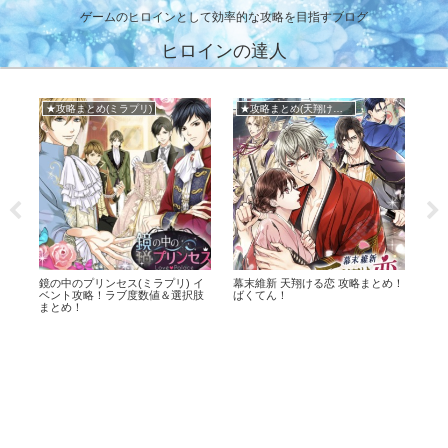
ゲームのヒロインとして効率的な攻略を目指すブログ
ヒロインの達人
ミラプリ)
★攻略まとめ(天翔ける恋)
★攻略まとめ(王子EK)
セス(ミラプリ) イ
幕末維新 天翔ける恋 攻略まとめ！
王子様のプロポーズEK イ
ラブ度数値＆選択肢
ばくてん！
略！ラブ度数値＆選択肢ま