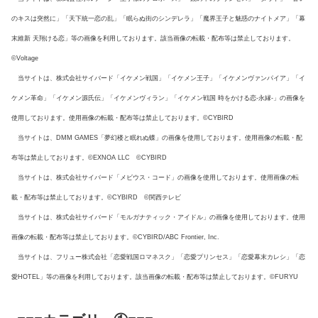
のキスは突然に」「天下統一恋の乱」「眠らぬ街のシンデレラ」「魔界王子と魅惑のナイトメア」「幕
末維新 天翔ける恋」等の画像を利用しております。該当画像の転載・配布等は禁止しております。
©Voltage
当サイトは、株式会社サイバード「イケメン戦国」「イケメン王子」「イケメンヴァンパイア」「イ
ケメン革命」「イケメン源氏伝」「イケメンヴィラン」「イケメン戦国 時をかける恋-永縁-」の画像を
使用しております。使用画像の転載・配布等は禁止しております。©CYBIRD
当サイトは、DMM GAMES「夢幻楼と眠れぬ蝶」の画像を使用しております。使用画像の転載・配
布等は禁止しております。©EXNOA LLC ©CYBIRD
当サイトは、株式会社サイバード「メビウス・コード」の画像を使用しております。使用画像の転
載・配布等は禁止しております。©CYBIRD ©関西テレビ
当サイトは、株式会社サイバード「モルガナティック・アイドル」の画像を使用しております。使用
画像の転載・配布等は禁止しております。©CYBIRD/ABC Frontier, Inc.
当サイトは、フリュー株式会社「恋愛戦国ロマネスク」「恋愛プリンセス」「恋愛幕末カレシ」「恋
愛HOTEL」等の画像を利用しております。該当画像の転載・配布等は禁止しております。©FURYU