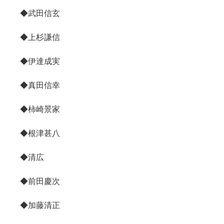
◆武田信玄
◆上杉謙信
◆伊達成実
◆真田信幸
◆柿崎景家
◆根津甚八
◆清広
◆前田慶次
◆加藤清正