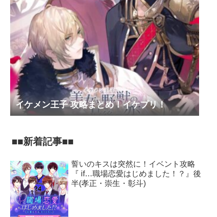
イケメン王子 攻略まとめ！イケプリ！
■■新着記事■■
誓いのキスは突然に！イベント攻略
『 if…職場恋愛はじめました！？』後
半(孝正・崇生・彰斗)