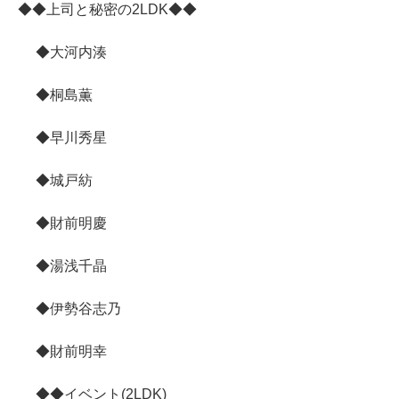
◆◆上司と秘密の2LDK◆◆
◆大河内湊
◆桐島薫
◆早川秀星
◆城戸紡
◆財前明慶
◆湯浅千晶
◆伊勢谷志乃
◆財前明幸
◆◆イベント(2LDK)