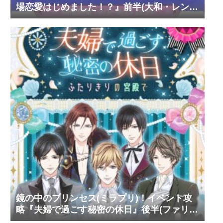
場恋愛はじめました！？』前半(大和・レン・
環・蒼太)
鏡の中のプリンセス(ミラプリ)！イベント攻
略『夫婦で過ごす秘密の休日』後半(ファリ
ス・ヴィンセント)