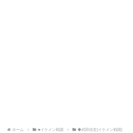
ホーム
■イケメン戦国
◆武田信玄(イケメン戦国)