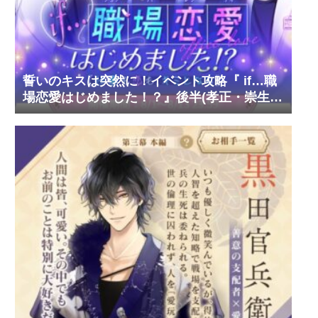
誓いのキスは突然に！イベント攻略『 if…職
場恋愛はじめました！？』後半(孝正・崇生・
彰斗)