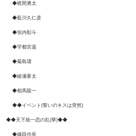
◆梶間勇太
◆藍川久仁彦
◆垣内彰斗
◆宇都宮遥
◆菊島環
◆綾瀬蒼太
◆相馬龍一
◆◆イベント(誓いのキスは突然)
◆◆天下統一恋の乱(華)◆◆
◆織田信長