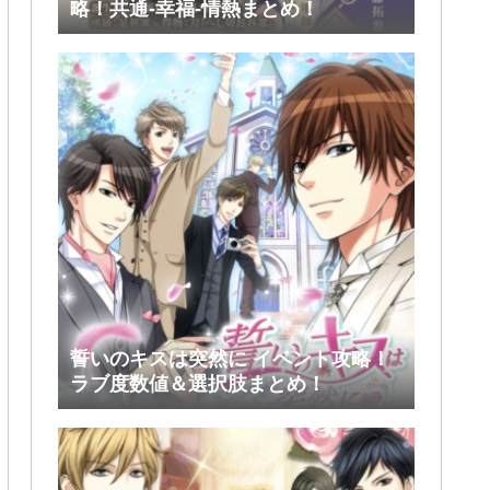
略！共通-幸福-情熱まとめ！
誓いのキスは突然に イベント攻略！
ラブ度数値＆選択肢まとめ！