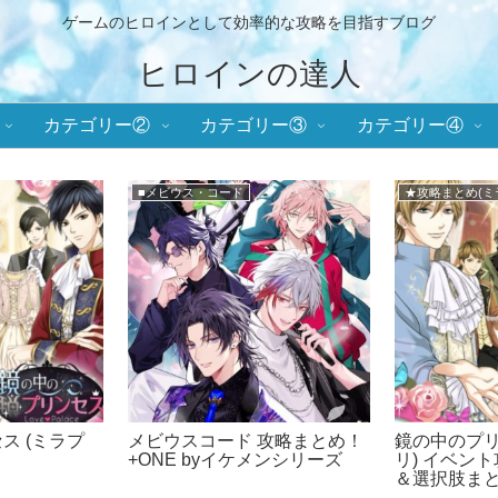
ゲームのヒロインとして効率的な攻略を目指すブログ
ヒロインの達人
カテゴリー②
カテゴリー③
カテゴリー④
いのキス)
★攻略まとめ(天翔ける恋)
★攻略まと
突然に イベント
幕末維新 天翔ける恋 攻略まと
王子様の
度数値＆選択肢ま
め！ばくてん！
ント攻
肢まと