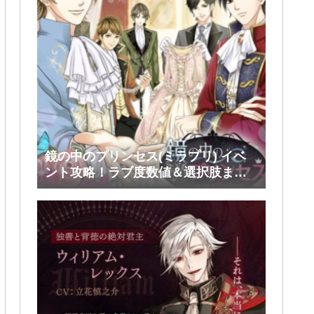
鏡の中のプリンセス(ミラプリ) イベ
ント攻略！ラブ度数値＆選択肢まと
め！