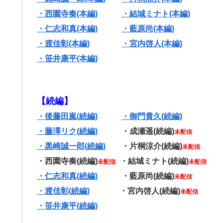
・西園寺奏(本編)
・結城ミナト(本編)
・仁志和真(本編)
・藍原尚(本編)
・渡佳彰(本編)
・宮内啓人(本編)
・笹井康平(本編)
【続編】
・後藤田嵐(続編)
・御門貴久(続編)
・藤澤リク(続編)
・成瀬遥(続編)
未配信
・黒崎誠一郎(続編)
・片桐涼介(続編)
未配信
・西園寺奏(続編)
・結城ミナト(続編)
未配信
未配信
・仁志和真(続編)
・藍原尚(続編)
未配信
・渡佳彰(続編)
・宮内啓人(続編)
未配信
・笹井康平(続編)