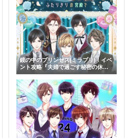
鏡の中のプリンセス(ミラプリ)！イベ
ント攻略『夫婦で過ごす秘密の休
日』後半(ファリス・ヴィンセント)