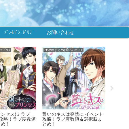
ﾌﾟﾗｲﾊﾞｼｰﾎﾟﾘｼｰ
お問い合わせ
め(王子EK)
メインまとめ
■
プロポーズEK イベ
イケメン王子 攻略まとめ！イ
イ
略！ラブ度数値＆選択
ケプリ！
め
め！