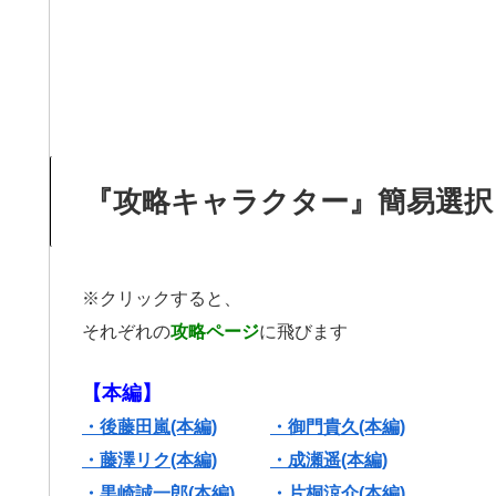
『攻略キャラクター』簡易選択
※クリックすると、
それぞれの
攻略ページ
に飛びます
【本編】
・後藤田嵐(本編)
・御門貴久(本編)
・藤澤リク(本編)
・成瀬遥(本編)
・黒崎誠一郎(本編)
・片桐涼介(本編)