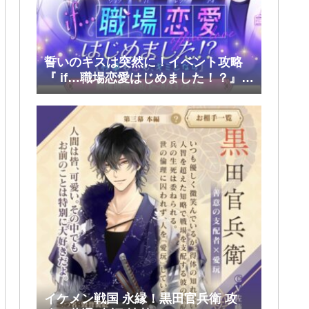
誓いのキスは突然に！イベント攻略
『 if…職場恋愛はじめました！？』前
半(大和・レン・環・蒼太)
イケメン戦国 永縁！黒田官兵衛 攻