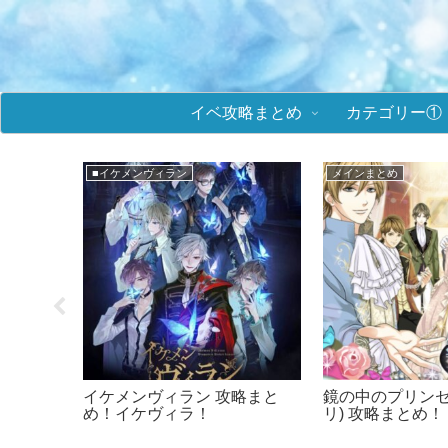
イベ攻略まとめ
カテゴリー①
★攻略まとめ(ミラプリ)
★攻略まとめ(誓
攻略まとめ！
鏡の中のプリンセス(ミラプ
誓いのキスは
メンシリーズ
リ) イベント攻略！ラブ度数値
攻略！ラブ
＆選択肢まとめ！
とめ！