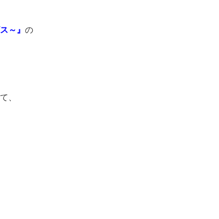
ビス～』
の
！
て、