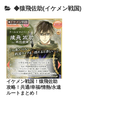
◆猿飛佐助(イケメン戦国)
■イケメン戦国
イケメン戦国！猿飛佐助
攻略！共通/幸福/情熱/永遠
ルートまとめ！