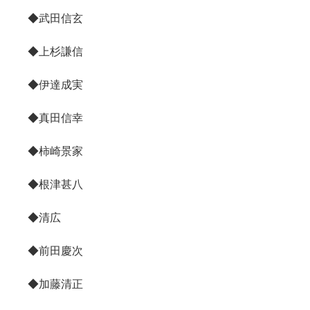
◆武田信玄
◆上杉謙信
◆伊達成実
◆真田信幸
◆柿崎景家
◆根津甚八
◆清広
◆前田慶次
◆加藤清正