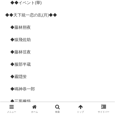
◆◆イベント(華)
◆◆天下統一恋の乱(月)◆◆
◆藤林朔夜
◆猿飛佐助
◆藤林弦夜
◆服部半蔵
◆霧隠蛍
◆鳴神恭一郎
◆三葉楓悟
メニュー
ホーム
検索
トップ
サイドバー
◆望月志真