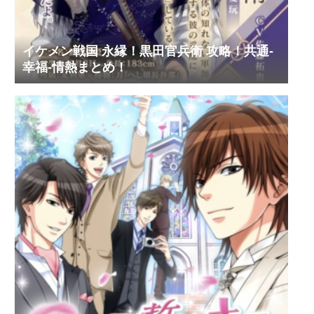
イケメン戦国 永縁！黒田官兵衛 攻略！共通-
幸福-情熱まとめ！