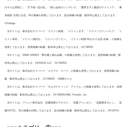
のキスは突然に」「天下統一恋の乱」「眠らぬ街のシンデレラ」「魔界王子と魅惑のナイトメア」「幕
末維新 天翔ける恋」等の画像を利用しております。該当画像の転載・配布等は禁止しております。
©Voltage
当サイトは、株式会社サイバード「イケメン戦国」「イケメン王子」「イケメンヴァンパイア」「イ
ケメン革命」「イケメン源氏伝」「イケメンヴィラン」「イケメン戦国 時をかける恋-永縁-」の画像を
使用しております。使用画像の転載・配布等は禁止しております。©CYBIRD
当サイトは、DMM GAMES「夢幻楼と眠れぬ蝶」の画像を使用しております。使用画像の転載・配
布等は禁止しております。©EXNOA LLC ©CYBIRD
当サイトは、株式会社サイバード「メビウス・コード」の画像を使用しております。使用画像の転
載・配布等は禁止しております。©CYBIRD ©関西テレビ
当サイトは、株式会社サイバード「モルガナティック・アイドル」の画像を使用しております。使用
画像の転載・配布等は禁止しております。©CYBIRD/ABC Frontier, Inc.
当サイトは、フリュー株式会社「恋愛戦国ロマネスク」「恋愛プリンセス」「恋愛幕末カレシ」「恋
愛HOTEL」等の画像を利用しております。該当画像の転載・配布等は禁止しております。©FURYU