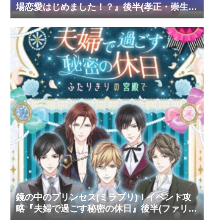
場恋愛はじめました！？』後半(孝正・崇生・
彰斗)
鏡の中のプリンセス(ミラプリ)！イベント攻
略『夫婦で過ごす秘密の休日』後半(ファリ
ス・ヴィンセント)