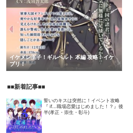
イケメン王子！ギルベルト 本編 攻略！イケ
プリ！
■■新着記事■■
誓いのキスは突然に！イベント攻略
『 if…職場恋愛はじめました！？』後
半(孝正・崇生・彰斗)