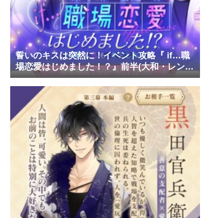
誓いのキスは突然に！イベント攻略『 if…職
場恋愛はじめました！？』前半(大和・レン・
環・蒼太)