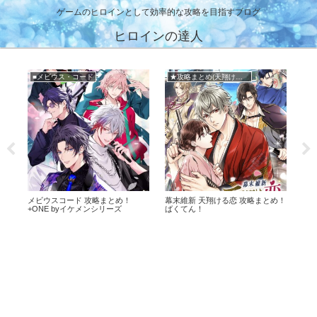
ゲームのヒロインとして効率的な攻略を目指すブログ
ヒロインの達人
■メビウス・コード
★攻略まとめ(天翔ける恋)
★
攻
メビウスコード 攻略まとめ！
幕末維新 天翔ける恋 攻略まとめ！
鏡の
+ONE byイケメンシリーズ
ばくてん！
ベ
ま