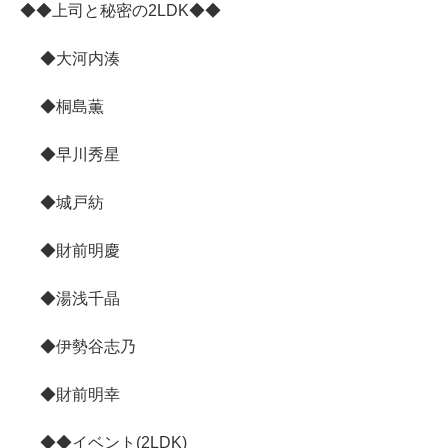
◆◆上司と秘密の2LDK◆◆
◆大河内湊
◆桐島薫
◆早川秀星
◆城戸紡
◆財前明慶
◆湯浅千晶
◆伊勢谷志乃
◆財前明幸
◆◆イベント(2LDK)