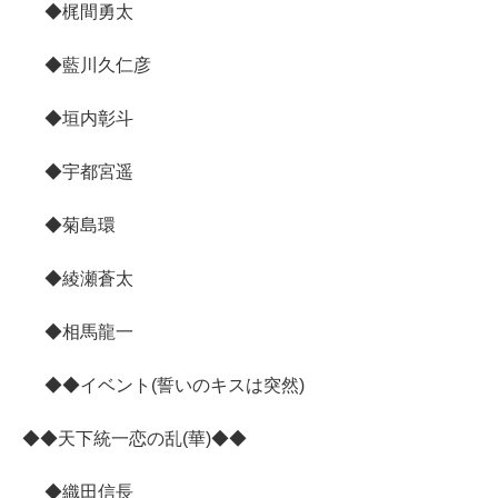
◆梶間勇太
◆藍川久仁彦
◆垣内彰斗
◆宇都宮遥
◆菊島環
◆綾瀬蒼太
◆相馬龍一
◆◆イベント(誓いのキスは突然)
◆◆天下統一恋の乱(華)◆◆
◆織田信長