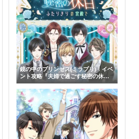
鏡の中のプリンセス(ミラプリ)！イベ
ント攻略『夫婦で過ごす秘密の休
日』前半(シミアン・ルスラン・タカ)