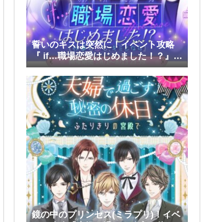
誓いのキスは突然に！イベント攻略
『 if…職場恋愛はじめました！？』前
半(大和・レン・環・蒼太)
鏡の中のプリンセス(ミラプリ)！イベ