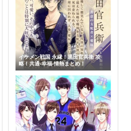
イケメン戦国 永縁！黒田官兵衛 攻
略！共通-幸福-情熱まとめ！