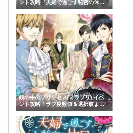
ント攻略『夫婦で過ごす秘密の休
日』後半(ファリス・ヴィンセント)
鏡の中のプリンセス(ミラプリ) イベ
ント攻略！ラブ度数値＆選択肢まと
め！