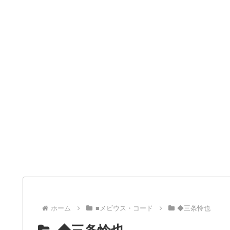
ホーム
■メビウス・コード
◆三条怜也