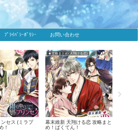
ﾌﾟﾗｲﾊﾞｼｰﾎﾟﾘｼｰ
お問い合わせ
★攻略まとめ(天翔ける恋)
■メビウ
ンセス (ミラプ
幕末維新 天翔ける恋 攻略まと
メビウス
とめ！
め！ばくてん！
+ONE