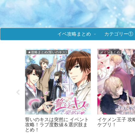
イベ攻略まとめ
カテゴリー①
★攻略まとめ(誓いのキス)
メインまとめ
K イベ
誓いのキスは突然に イベント
イケメン王子 攻
値＆選択
攻略！ラブ度数値＆選択肢ま
ケプリ！
とめ！