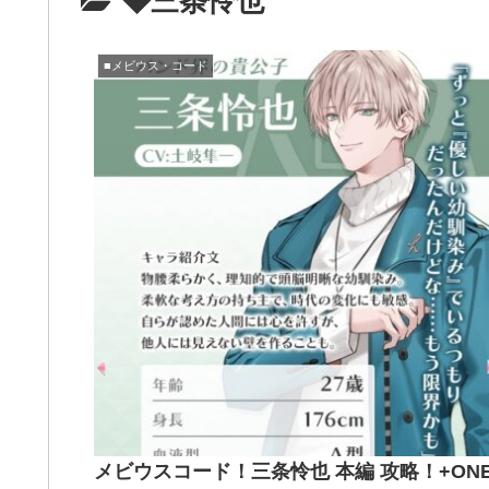
◆三条怜也
■メビウス・コード
メビウスコード！三条怜也 本編 攻略！+ON