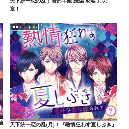
天下統一恋の乱！服部半蔵 続編 攻略 月の
章！
◆◆イベント(月)
編
天下統一恋の乱(月)！『熱情狂わす夏しぶき』