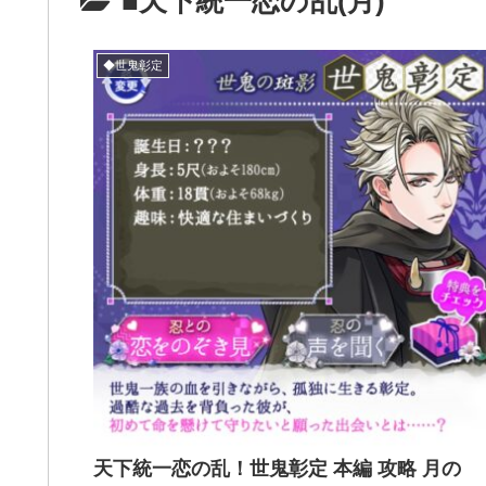
■天下統一恋の乱(月)
◆世鬼彰定
天下統一恋の乱！世鬼彰定 本編 攻略 月の