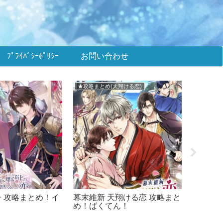
ﾌﾟﾗｲﾊﾞｼｰﾎﾟﾘｼｰ
お問い合わせ
いのキス)
★攻略まとめ(イケメンヴィラン)
■メビウ
突然に イベント
イケメンヴィラン 攻略まと
メビウス
度数値＆選択肢ま
め！イケヴィラ！
+ONE