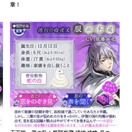
章！
◆服部半蔵