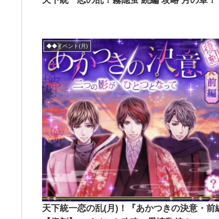
天下統一恋の乱！霧隠蛍 続編 攻略 月の章！
◆◆イベント(月)
天下統一恋の乱(月)！『あかつきの決意・前