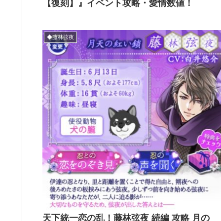
【復刻】』イベント攻略・愛情数値！
◆藤林弦夜
天下統一恋の乱！藤林弦夜 続編 攻略 月の