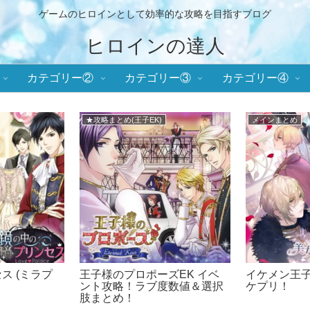
ゲームのヒロインとして効率的な攻略を目指すブログ
ヒロインの達人
カテゴリー②
カテゴリー③
カテゴリー④
恋)
★攻略まとめ(ミラプリ)
★攻略まとめ(誓
る恋 攻略まと
鏡の中のプリンセス(ミラプ
誓いのキスは
リ) イベント攻略！ラブ度数値
攻略！ラブ
＆選択肢まとめ！
とめ！