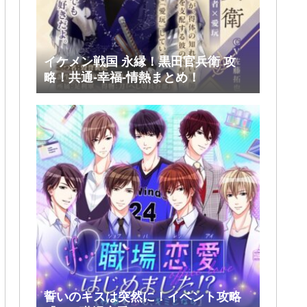
イケメン戦国 永縁！黒田官兵衛 攻
略！共通-幸福-情熱まとめ！
誓いのキスは突然に！イベント攻略