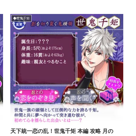
◆世鬼千矩
天下統一恋の乱！世鬼千矩 本編 攻略 月の