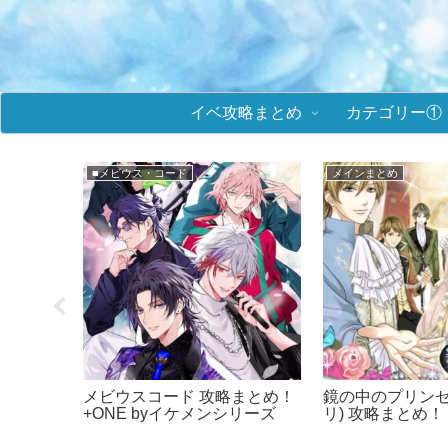
イベ攻略まとめ
カテゴリー①
メインまとめ
★攻略まとめ(天翔ける
K イベ
イケメン王子 攻略まとめ！イ
幕末維新 天翔け
値＆選択
ケプリ！
め！ばくてん！