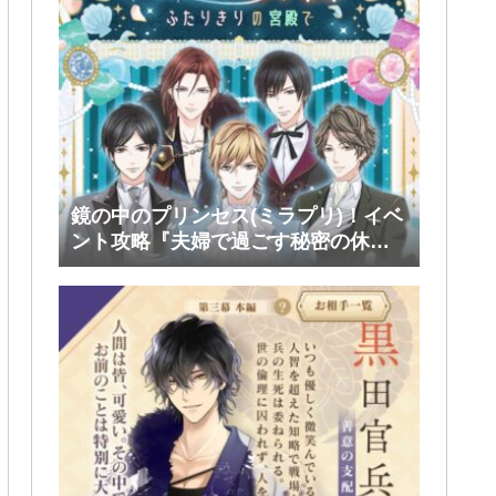
鏡の中のプリンセス(ミラプリ)！イベ
ント攻略『夫婦で過ごす秘密の休
日』後半(ファリス・ヴィンセント)