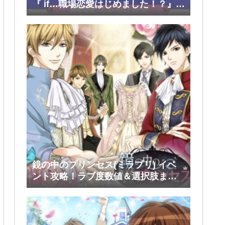
『 if…職場恋愛はじめました！？』前
半(大和・レン・環・蒼太)
鏡の中のプリンセス(ミラプリ) イベ
ント攻略！ラブ度数値＆選択肢まと
め！