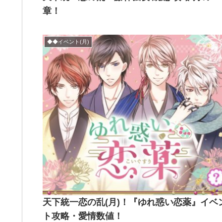
章！
◆◆イベント(月)
天下統一恋の乱(月)！『ゆれ惑い恋薬』イベ
ト攻略・愛情数値！