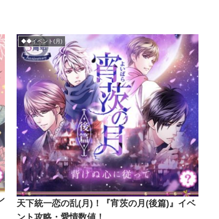
◆◆イベント(月)
ン
天下統一恋の乱(月)！『宵茨の月(後篇)』イベ
ント攻略・愛情数値！