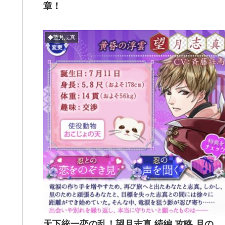
章！
◆望月志真
天下統一恋の乱！望月志真 続編 攻略 月の