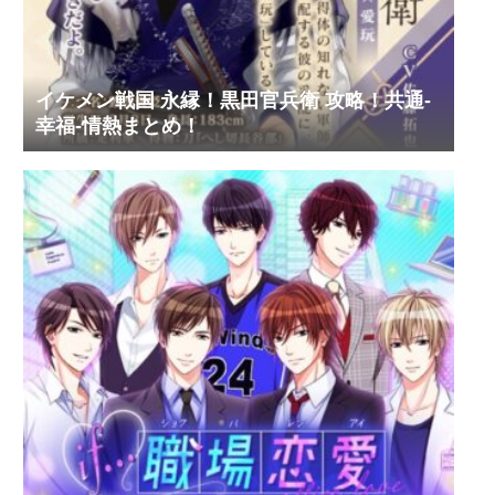
イケメン戦国 永縁！黒田官兵衛 攻略！共通-
幸福-情熱まとめ！