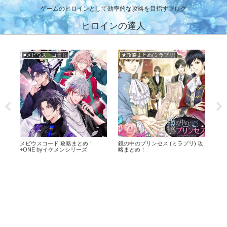
ゲームのヒロインとして効率的な攻略を目指すブログ
ヒロインの達人
■イケメンヴィラン
★攻略まとめ(天翔ける恋)
リ) 攻
イケメンヴィラン 攻略まとめ！イ
幕末維新 天翔ける恋 攻略まとめ！
ケヴィラ！
ばくてん！