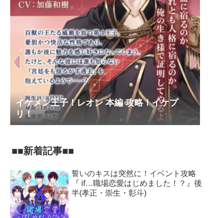
イケメン王子！レオン 本編 攻略！イケプ
リ！
■■新着記事■■
誓いのキスは突然に！イベント攻略
『 if…職場恋愛はじめました！？』後
半(孝正・崇生・彰斗)