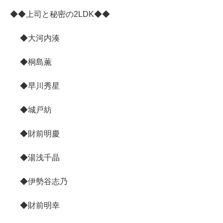
◆◆上司と秘密の2LDK◆◆
◆大河内湊
◆桐島薫
◆早川秀星
◆城戸紡
◆財前明慶
◆湯浅千晶
◆伊勢谷志乃
◆財前明幸