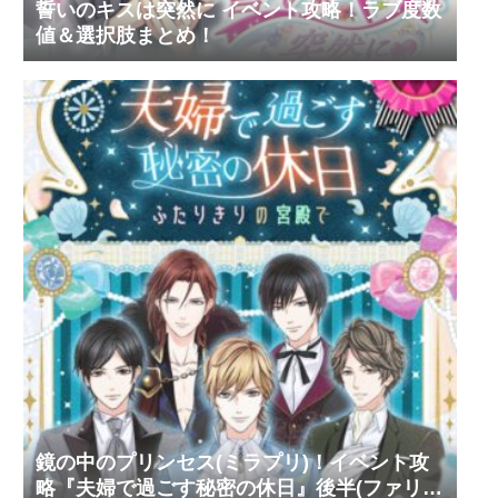
誓いのキスは突然に イベント攻略！ラブ度数
値＆選択肢まとめ！
鏡の中のプリンセス(ミラプリ)！イベント攻
略『夫婦で過ごす秘密の休日』後半(ファリ