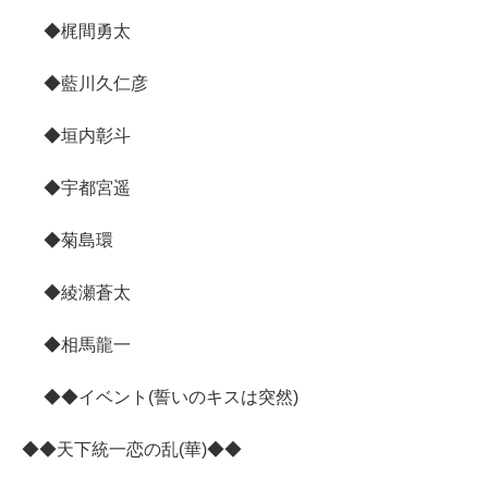
◆梶間勇太
◆藍川久仁彦
◆垣内彰斗
◆宇都宮遥
◆菊島環
◆綾瀬蒼太
◆相馬龍一
◆◆イベント(誓いのキスは突然)
◆◆天下統一恋の乱(華)◆◆