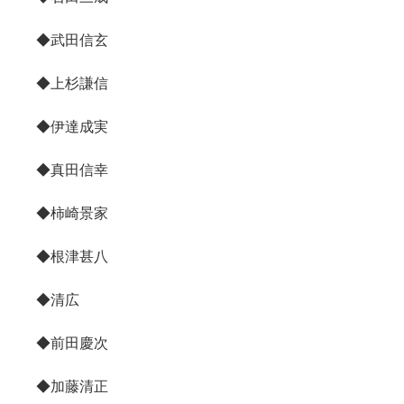
◆武田信玄
◆上杉謙信
◆伊達成実
◆真田信幸
◆柿崎景家
◆根津甚八
◆清広
◆前田慶次
◆加藤清正