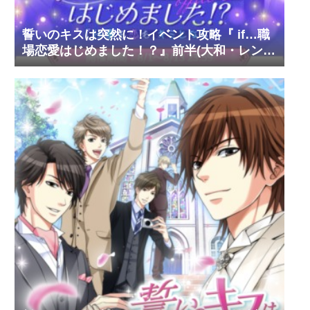
誓いのキスは突然に！イベント攻略『 if…職
場恋愛はじめました！？』前半(大和・レン・
環・蒼太)