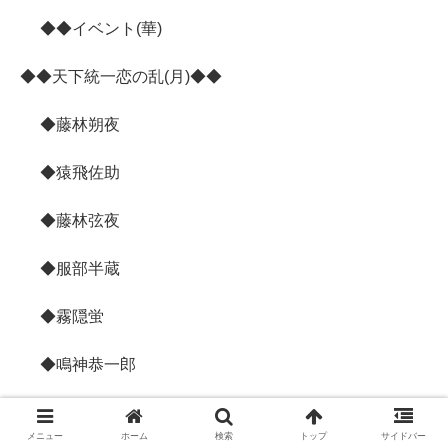
◆◆イベント(華)
◆◆天下統一恋の乱(月)◆◆
◆藤林朔夜
◆猿飛佐助
◆藤林弦夜
◆服部半蔵
◆霧隠蛍
◆鳴神恭一郎
◆三葉楓悟
メニュー
ホーム
検索
トップ
サイドバー