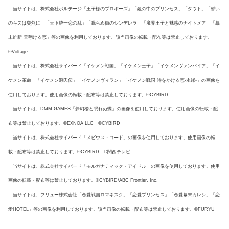
当サイトは、株式会社ボルテージ「王子様のプロポーズ」「鏡の中のプリンセス」「ダウト」「誓い
のキスは突然に」「天下統一恋の乱」「眠らぬ街のシンデレラ」「魔界王子と魅惑のナイトメア」「幕
末維新 天翔ける恋」等の画像を利用しております。該当画像の転載・配布等は禁止しております。
©Voltage
当サイトは、株式会社サイバード「イケメン戦国」「イケメン王子」「イケメンヴァンパイア」「イ
ケメン革命」「イケメン源氏伝」「イケメンヴィラン」「イケメン戦国 時をかける恋-永縁-」の画像を
使用しております。使用画像の転載・配布等は禁止しております。©CYBIRD
当サイトは、DMM GAMES「夢幻楼と眠れぬ蝶」の画像を使用しております。使用画像の転載・配
布等は禁止しております。©EXNOA LLC ©CYBIRD
当サイトは、株式会社サイバード「メビウス・コード」の画像を使用しております。使用画像の転
載・配布等は禁止しております。©CYBIRD ©関西テレビ
当サイトは、株式会社サイバード「モルガナティック・アイドル」の画像を使用しております。使用
画像の転載・配布等は禁止しております。©CYBIRD/ABC Frontier, Inc.
当サイトは、フリュー株式会社「恋愛戦国ロマネスク」「恋愛プリンセス」「恋愛幕末カレシ」「恋
愛HOTEL」等の画像を利用しております。該当画像の転載・配布等は禁止しております。©FURYU