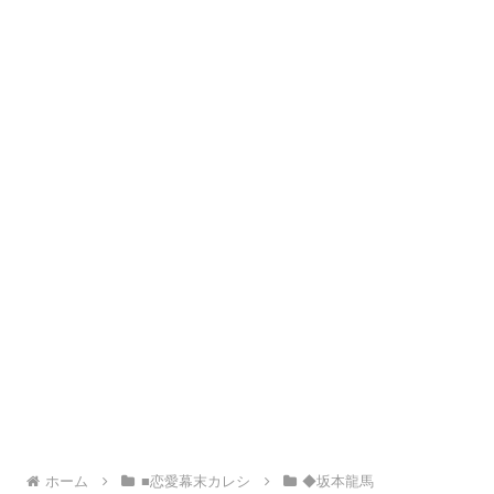
ホーム
■恋愛幕末カレシ
◆坂本龍馬