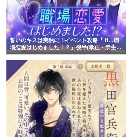
誓いのキスは突然に！イベント攻略『 if…職
場恋愛はじめました！？』後半(孝正・崇生・
彰斗)