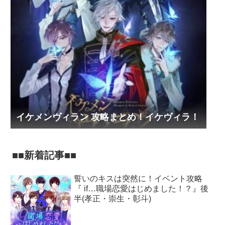
イケメンヴィラン 攻略まとめ！イケヴィラ！
■■新着記事■■
誓いのキスは突然に！イベント攻略
『 if…職場恋愛はじめました！？』後
半(孝正・崇生・彰斗)