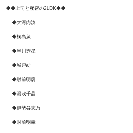
◆◆上司と秘密の2LDK◆◆
◆大河内湊
◆桐島薫
◆早川秀星
◆城戸紡
◆財前明慶
◆湯浅千晶
◆伊勢谷志乃
◆財前明幸