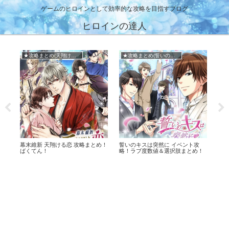
ゲームのヒロインとして効率的な攻略を目指すブログ
ヒロインの達人
★攻略まとめ(誓いのキス)
★攻略まとめ(ミラプリ)
メ
め！
誓いのキスは突然に イベント攻
鏡の中のプリンセス(ミラプリ) イ
イケ
略！ラブ度数値＆選択肢まとめ！
ベント攻略！ラブ度数値＆選択肢
リ！
まとめ！