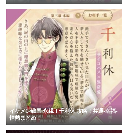
イケメン戦国 永縁！千利休 攻略！共通-幸福-
情熱まとめ！