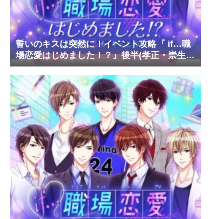
誓いのキスは突然に！イベント攻略『 if…職
場恋愛はじめました！？』後半(孝正・崇生・
彰斗)