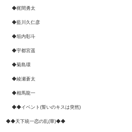
◆梶間勇太
◆藍川久仁彦
◆垣内彰斗
◆宇都宮遥
◆菊島環
◆綾瀬蒼太
◆相馬龍一
◆◆イベント(誓いのキスは突然)
◆◆天下統一恋の乱(華)◆◆