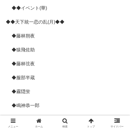
◆◆イベント(華)
◆◆天下統一恋の乱(月)◆◆
◆藤林朔夜
◆猿飛佐助
◆藤林弦夜
◆服部半蔵
◆霧隠蛍
◆鳴神恭一郎
◆三葉楓悟
メニュー
ホーム
検索
トップ
サイドバー