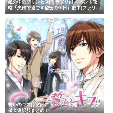
鏡の中のプリンセス(ミラプリ)！イベント攻
略『夫婦で過ごす秘密の休日』後半(ファリ
ス・ヴィンセント)
誓いのキスは突然に イベント攻略！ラブ度数
値＆選択肢まとめ！