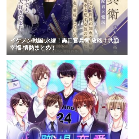
イケメン戦国 永縁！黒田官兵衛 攻略！共通-
幸福-情熱まとめ！