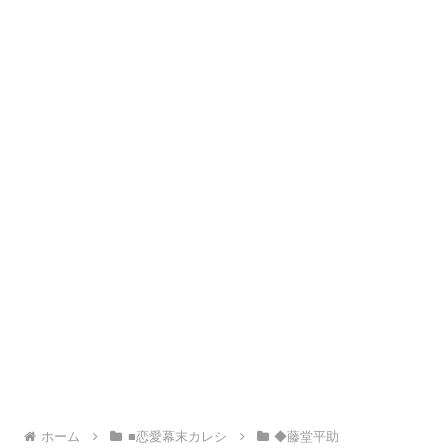
ホーム
■恋愛幕末カレシ
◆藤堂平助