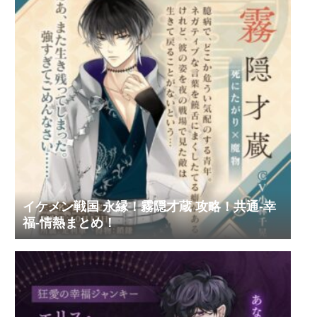
イケメン戦国 永縁！霧隠才蔵 攻略！共通-幸
福-情熱まとめ！