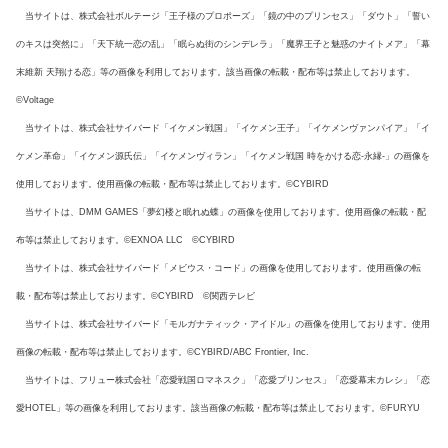
当サイトは、株式会社ボルテージ「王子様のプロポーズ」「鏡の中のプリンセス」「ダウト」「誓い
のキスは突然に」「天下統一恋の乱」「眠らぬ街のシンデレラ」「魔界王子と魅惑のナイトメア」「幕
末維新 天翔ける恋」等の画像を利用しております。該当画像の転載・配布等は禁止しております。
©Voltage
当サイトは、株式会社サイバード「イケメン戦国」「イケメン王子」「イケメンヴァンパイア」「イ
ケメン革命」「イケメン源氏伝」「イケメンヴィラン」「イケメン戦国 時をかける恋-永縁-」の画像を
使用しております。使用画像の転載・配布等は禁止しております。©CYBIRD
当サイトは、DMM GAMES「夢幻楼と眠れぬ蝶」の画像を使用しております。使用画像の転載・配
布等は禁止しております。©EXNOA LLC ©CYBIRD
当サイトは、株式会社サイバード「メビウス・コード」の画像を使用しております。使用画像の転
載・配布等は禁止しております。©CYBIRD ©関西テレビ
当サイトは、株式会社サイバード「モルガナティック・アイドル」の画像を使用しております。使用
画像の転載・配布等は禁止しております。©CYBIRD/ABC Frontier, Inc.
当サイトは、フリュー株式会社「恋愛戦国ロマネスク」「恋愛プリンセス」「恋愛幕末カレシ」「恋
愛HOTEL」等の画像を利用しております。該当画像の転載・配布等は禁止しております。©FURYU