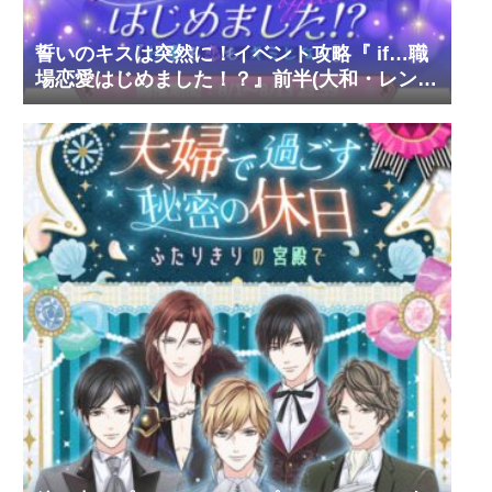
誓いのキスは突然に！イベント攻略『 if…職
場恋愛はじめました！？』前半(大和・レン・
環・蒼太)