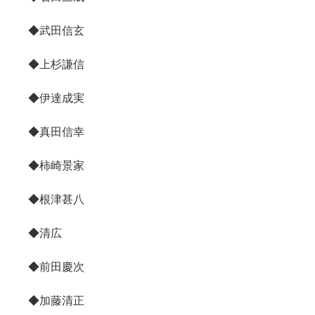
◆武田信玄
◆上杉謙信
◆伊達成実
◆真田信幸
◆柿崎景家
◆根津甚八
◆清広
◆前田慶次
◆加藤清正