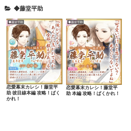
◆藤堂平助
◆藤堂平助
◆藤堂平助
恋愛幕末カレシ！藤堂平
恋愛幕末カレシ！藤堂平
助 彼目線本編 攻略！ばく
助 本編 攻略！ばくかれ！
かれ！