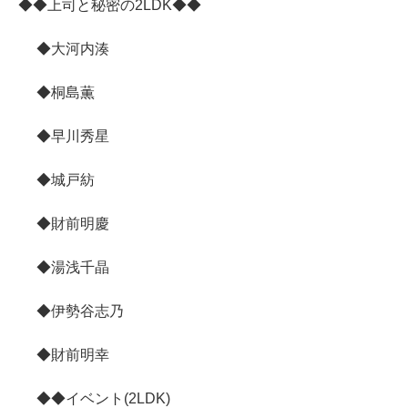
◆◆上司と秘密の2LDK◆◆
◆大河内湊
◆桐島薫
◆早川秀星
◆城戸紡
◆財前明慶
◆湯浅千晶
◆伊勢谷志乃
◆財前明幸
◆◆イベント(2LDK)