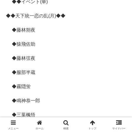
◆◆イベント(華)
◆◆天下統一恋の乱(月)◆◆
◆藤林朔夜
◆猿飛佐助
◆藤林弦夜
◆服部半蔵
◆霧隠蛍
◆鳴神恭一郎
◆三葉楓悟
◆望月志真
メニュー
ホーム
検索
トップ
サイドバー