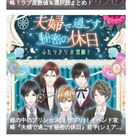
略！ラブ度数値＆選択肢まとめ！
鏡の中のプリンセス(ミラプリ)！イベント攻
略『夫婦で過ごす秘密の休日』前半(シミア
ン・ルスラン・タカ)