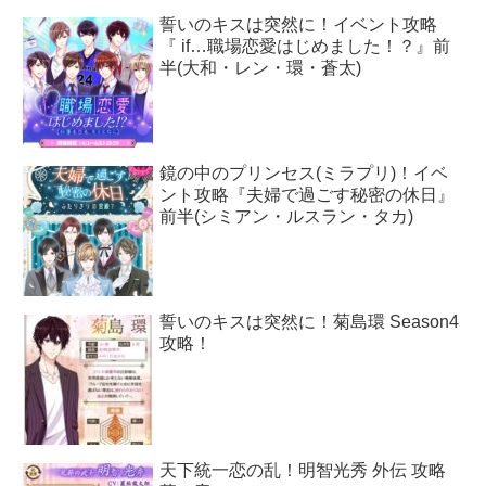
誓いのキスは突然に！イベント攻略
『 if…職場恋愛はじめました！？』前
半(大和・レン・環・蒼太)
鏡の中のプリンセス(ミラプリ)！イベ
ント攻略『夫婦で過ごす秘密の休日』
前半(シミアン・ルスラン・タカ)
誓いのキスは突然に！菊島環 Season4
攻略！
天下統一恋の乱！明智光秀 外伝 攻略