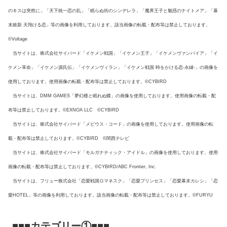
のキスは突然に」「天下統一恋の乱」「眠らぬ街のシンデレラ」「魔界王子と魅惑のナイトメア」「幕
末維新 天翔ける恋」等の画像を利用しております。該当画像の転載・配布等は禁止しております。
©Voltage
当サイトは、株式会社サイバード「イケメン戦国」「イケメン王子」「イケメンヴァンパイア」「イ
ケメン革命」「イケメン源氏伝」「イケメンヴィラン」「イケメン戦国 時をかける恋-永縁-」の画像を
使用しております。使用画像の転載・配布等は禁止しております。©CYBIRD
当サイトは、DMM GAMES「夢幻楼と眠れぬ蝶」の画像を使用しております。使用画像の転載・配
布等は禁止しております。©EXNOA LLC ©CYBIRD
当サイトは、株式会社サイバード「メビウス・コード」の画像を使用しております。使用画像の転
載・配布等は禁止しております。©CYBIRD ©関西テレビ
当サイトは、株式会社サイバード「モルガナティック・アイドル」の画像を使用しております。使用
画像の転載・配布等は禁止しております。©CYBIRD/ABC Frontier, Inc.
当サイトは、フリュー株式会社「恋愛戦国ロマネスク」「恋愛プリンセス」「恋愛幕末カレシ」「恋
愛HOTEL」等の画像を利用しております。該当画像の転載・配布等は禁止しております。©FURYU
■■■カテゴリー①■■■