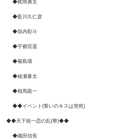
◆梶間勇太
◆藍川久仁彦
◆垣内彰斗
◆宇都宮遥
◆菊島環
◆綾瀬蒼太
◆相馬龍一
◆◆イベント(誓いのキスは突然)
◆◆天下統一恋の乱(華)◆◆
◆織田信長