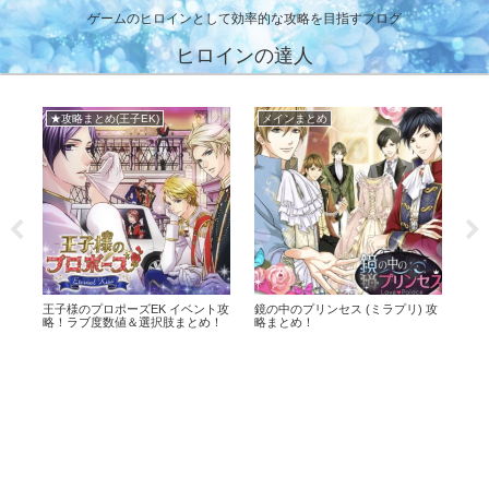
ゲームのヒロインとして効率的な攻略を目指すブログ
ヒロインの達人
★攻略まとめ(誓いのキス)
★攻略まとめ(天翔ける恋)
■
攻
誓いのキスは突然に イベント攻
幕末維新 天翔ける恋 攻略まとめ！
メビ
略！ラブ度数値＆選択肢まとめ！
ばくてん！
+O