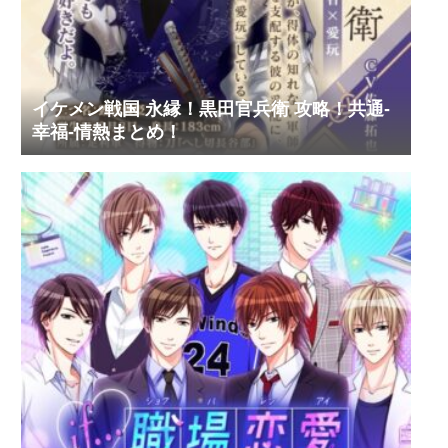
イケメン戦国 永縁！黒田官兵衛 攻略！共通-
幸福-情熱まとめ！