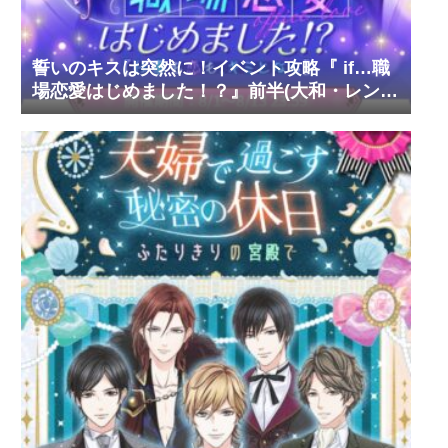
誓いのキスは突然に！イベント攻略『 if…職
場恋愛はじめました！？』前半(大和・レン・
環・蒼太)