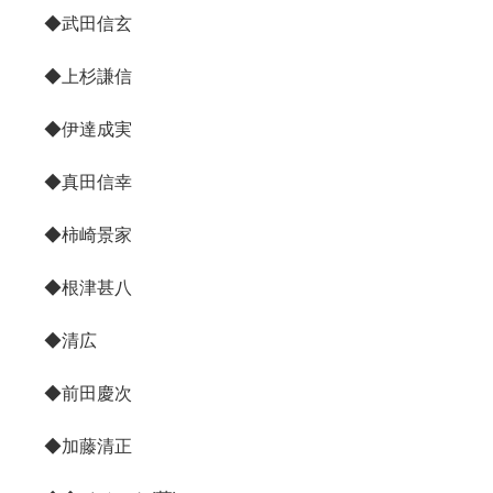
◆武田信玄
◆上杉謙信
◆伊達成実
◆真田信幸
◆柿崎景家
◆根津甚八
◆清広
◆前田慶次
◆加藤清正