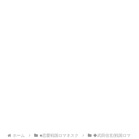
ホーム
■恋愛戦国ロマネスク
◆武田信玄(戦国ロマ