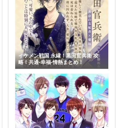
イケメン戦国 永縁！黒田官兵衛 攻
略！共通-幸福-情熱まとめ！