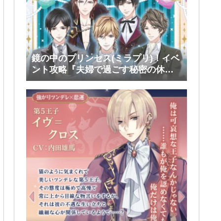
鏡の中のプリンセス(ミラプリ)！イベ
ント攻略『夫婦で過ごす秘密の休
日』後半(ファリス・ヴィンセント)