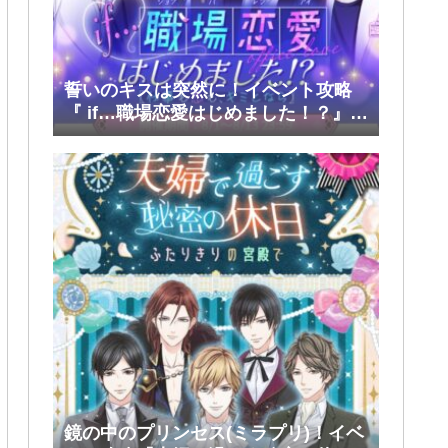
誓いのキスは突然に！イベント攻略
『 if…職場恋愛はじめました！？』前
半(大和・レン・環・蒼太)
鏡の中のプリンセス(ミラプリ)！イベ