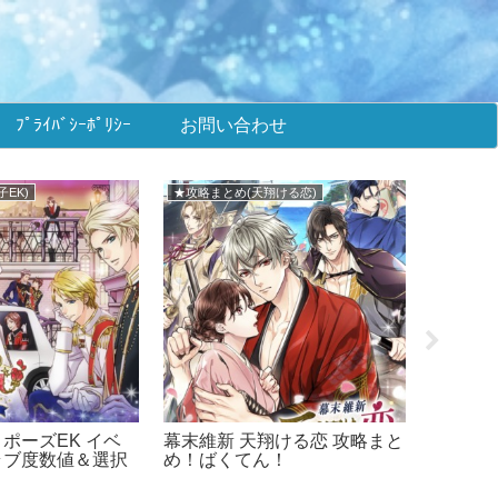
ﾌﾟﾗｲﾊﾞｼｰﾎﾟﾘｼｰ
お問い合わせ
EK)
★攻略まとめ(天翔ける恋)
★攻略まと
ポーズEK イベ
幕末維新 天翔ける恋 攻略まと
鏡の中の
ラブ度数値＆選択
め！ばくてん！
リ) 