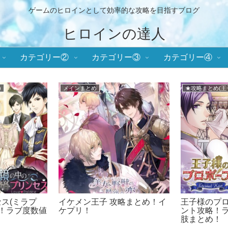
ゲームのヒロインとして効率的な攻略を目指すブログ
ヒロインの達人
カテゴリー②
カテゴリー③
カテゴリー④
)
メインまとめ
★攻略まとめ(王子
ス(ミラプ
イケメン王子 攻略まとめ！イ
王子様のプロ
略！ラブ度数値
ケプリ！
ント攻略！
！
肢まとめ！