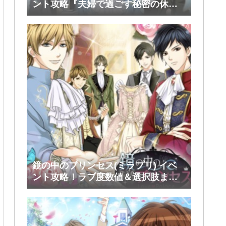
ント攻略『夫婦で過ごす秘密の休
日』前半(シミアン・ルスラン・タカ)
鏡の中のプリンセス(ミラプリ) イベ
ント攻略！ラブ度数値＆選択肢まと
め！