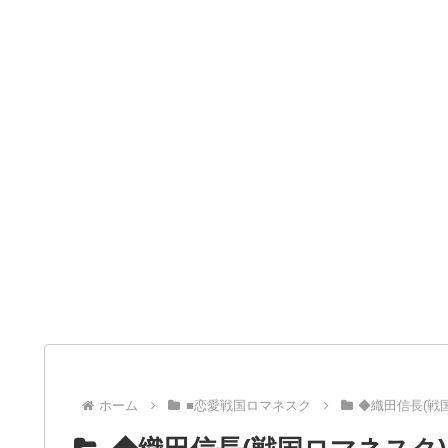
ホーム
■恋愛戦国ロマネスク
◆織田信長(戦