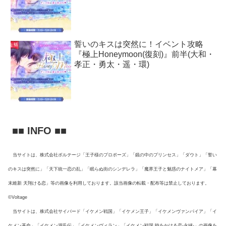
誓いのキスは突然に！イベント攻略
『極上Honeymoon(復刻)』前半(大和・
孝正・勇太・遥・環)
■■ INFO ■■
当サイトは、株式会社ボルテージ「王子様のプロポーズ」「鏡の中のプリンセス」「ダウト」「誓い
のキスは突然に」「天下統一恋の乱」「眠らぬ街のシンデレラ」「魔界王子と魅惑のナイトメア」「幕
末維新 天翔ける恋」等の画像を利用しております。該当画像の転載・配布等は禁止しております。
©Voltage
当サイトは、株式会社サイバード「イケメン戦国」「イケメン王子」「イケメンヴァンパイア」「イ
ケメン革命」「イケメン源氏伝」「イケメンヴィラン」「イケメン戦国 時をかける恋-永縁-」の画像を