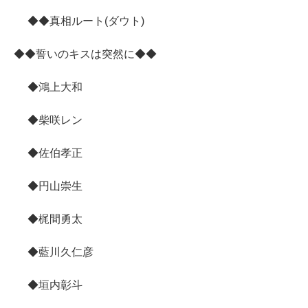
◆◆真相ルート(ダウト)
◆◆誓いのキスは突然に◆◆
◆鴻上大和
◆柴咲レン
◆佐伯孝正
◆円山崇生
◆梶間勇太
◆藍川久仁彦
◆垣内彰斗