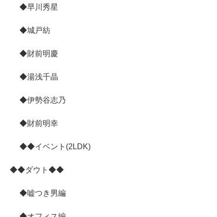
◆早川秀星
◆城戸紡
◆財前明慶
◆湯浅千晶
◆伊勢谷志乃
◆財前明幸
◆◆イベント(2LDK)
◆◆ダウト◆◆
◆嘘つき男編
◆オフィス編