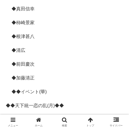
◆真田信幸
◆柿崎景家
◆根津甚八
◆清広
◆前田慶次
◆加藤清正
◆◆イベント(華)
◆◆天下統一恋の乱(月)◆◆
◆藤林朔夜
メニュー
ホーム
検索
トップ
サイドバー