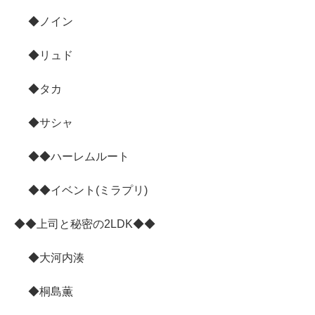
◆ノイン
◆リュド
◆タカ
◆サシャ
◆◆ハーレムルート
◆◆イベント(ミラプリ)
◆◆上司と秘密の2LDK◆◆
◆大河内湊
◆桐島薫