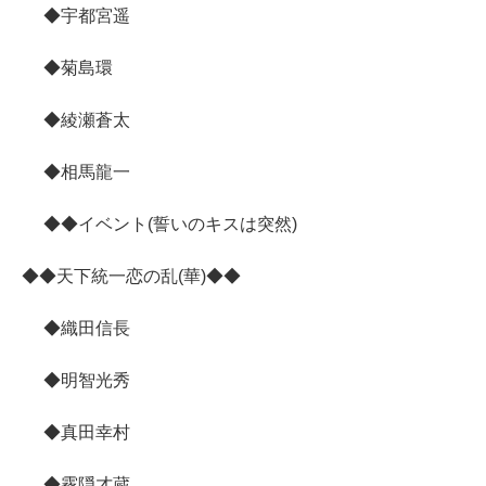
◆宇都宮遥
◆菊島環
◆綾瀬蒼太
◆相馬龍一
◆◆イベント(誓いのキスは突然)
◆◆天下統一恋の乱(華)◆◆
◆織田信長
◆明智光秀
◆真田幸村
◆霧隠才蔵