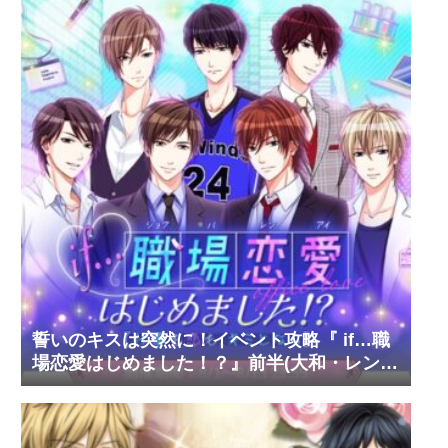
誓いのキスは突然に！イベント攻略『 if…職
場恋愛はじめました！？』前半(大和・レン・
環・蒼太)