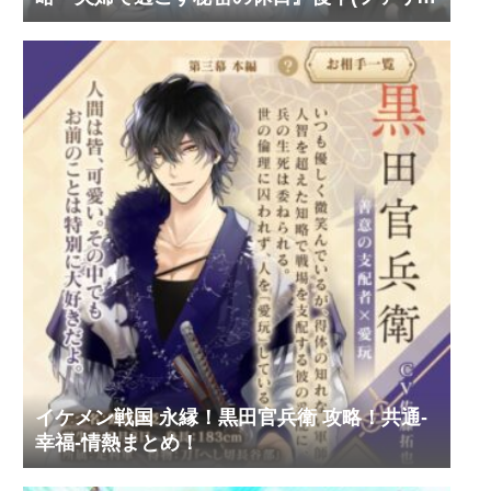
ス・ヴィンセント)
イケメン戦国 永縁！黒田官兵衛 攻略！共通-
幸福-情熱まとめ！