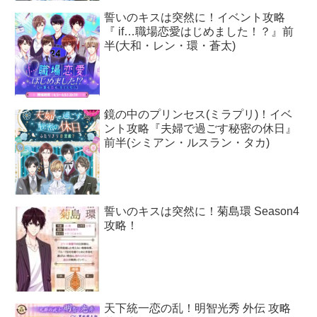
誓いのキスは突然に！イベント攻略
『 if…職場恋愛はじめました！？』前
半(大和・レン・環・蒼太)
鏡の中のプリンセス(ミラプリ)！イベ
ント攻略『夫婦で過ごす秘密の休日』
前半(シミアン・ルスラン・タカ)
誓いのキスは突然に！菊島環 Season4
攻略！
天下統一恋の乱！明智光秀 外伝 攻略