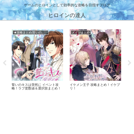
ゲームのヒロインとして効率的な攻略を目指すブログ
ヒロインの達人
とめ
★攻略まとめ(天翔ける恋)
■メビウス・コード
王子 攻略まとめ！イケプ
幕末維新 天翔ける恋 攻略まとめ！
メビウスコード 攻略
ばくてん！
+ONE byイケメンシ