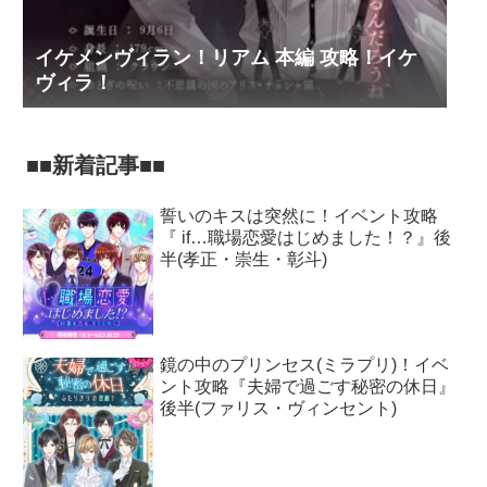
イケメンヴィラン！リアム 本編 攻略！イケ
ヴィラ！
■■新着記事■■
誓いのキスは突然に！イベント攻略
『 if…職場恋愛はじめました！？』後
半(孝正・崇生・彰斗)
鏡の中のプリンセス(ミラプリ)！イベ
ント攻略『夫婦で過ごす秘密の休日』
後半(ファリス・ヴィンセント)