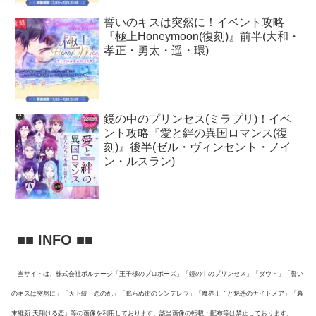
誓いのキスは突然に！イベント攻略
『極上Honeymoon(復刻)』前半(大和・
孝正・勇太・遥・環)
鏡の中のプリンセス(ミラプリ)！イベ
ント攻略『愛と絆の異国ロマンス(復
刻)』後半(ゼル・ヴィンセント・ノイ
ン・ルスラン)
■■ INFO ■■
当サイトは、株式会社ボルテージ「王子様のプロポーズ」「鏡の中のプリンセス」「ダウト」「誓い
のキスは突然に」「天下統一恋の乱」「眠らぬ街のシンデレラ」「魔界王子と魅惑のナイトメア」「幕
末維新 天翔ける恋」等の画像を利用しております。該当画像の転載・配布等は禁止しております。