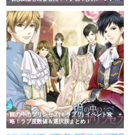
環・蒼太)
鏡の中のプリンセス(ミラプリ) イベント攻
略！ラブ度数値＆選択肢まとめ！