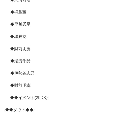
◆桐島薫
◆早川秀星
◆城戸紡
◆財前明慶
◆湯浅千晶
◆伊勢谷志乃
◆財前明幸
◆◆イベント(2LDK)
◆◆ダウト◆◆