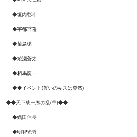
◆垣内彰斗
◆宇都宮遥
◆菊島環
◆綾瀬蒼太
◆相馬龍一
◆◆イベント(誓いのキスは突然)
◆◆天下統一恋の乱(華)◆◆
◆織田信長
◆明智光秀