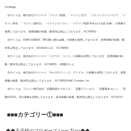
©Voltage
当サイトは、株式会社サイバード「イケメン戦国」「イケメン王子」「イケメンヴァンパイア」「イ
ケメン革命」「イケメン源氏伝」「イケメンヴィラン」「イケメン戦国 時をかける恋-永縁-」の画像を
使用しております。使用画像の転載・配布等は禁止しております。©CYBIRD
当サイトは、DMM GAMES「夢幻楼と眠れぬ蝶」の画像を使用しております。使用画像の転載・配
布等は禁止しております。©EXNOA LLC ©CYBIRD
当サイトは、株式会社サイバード「メビウス・コード」の画像を使用しております。使用画像の転
載・配布等は禁止しております。©CYBIRD ©関西テレビ
当サイトは、株式会社サイバード「モルガナティック・アイドル」の画像を使用しております。使用
画像の転載・配布等は禁止しております。©CYBIRD/ABC Frontier, Inc.
当サイトは、フリュー株式会社「恋愛戦国ロマネスク」「恋愛プリンセス」「恋愛幕末カレシ」「恋
愛HOTEL」等の画像を利用しております。該当画像の転載・配布等は禁止しております。©FURYU
■■■カテゴリー①■■■
◆◆王子様のプロポーズ Love Tiara◆◆