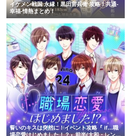
イケメン戦国 永縁！黒田官兵衛 攻略！共通-
幸福-情熱まとめ！
誓いのキスは突然に！イベント攻略『 if…職
場恋愛はじめました！？』前半(大和・レン・