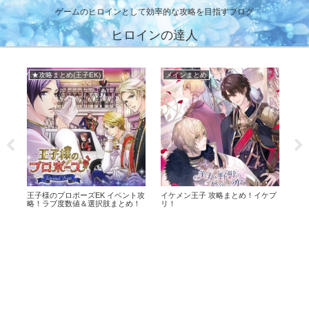
ゲームのヒロインとして効率的な攻略を目指すブログ
ヒロインの達人
メインまとめ
★攻略まとめ(天翔ける恋)
ベント攻
イケメン王子 攻略まとめ！イケプ
幕末維新 天翔ける恋 攻略まとめ！
とめ！
リ！
ばくてん！