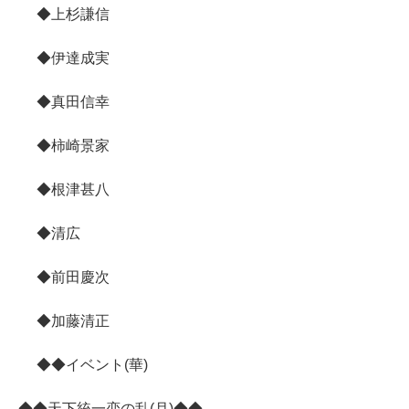
◆上杉謙信
◆伊達成実
◆真田信幸
◆柿崎景家
◆根津甚八
◆清広
◆前田慶次
◆加藤清正
◆◆イベント(華)
◆◆天下統一恋の乱(月)◆◆