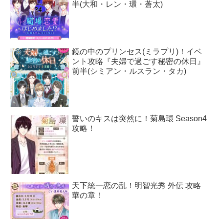
半(大和・レン・環・蒼太)
鏡の中のプリンセス(ミラプリ)！イベ
ント攻略『夫婦で過ごす秘密の休日』
前半(シミアン・ルスラン・タカ)
誓いのキスは突然に！菊島環 Season4
攻略！
天下統一恋の乱！明智光秀 外伝 攻略
華の章！