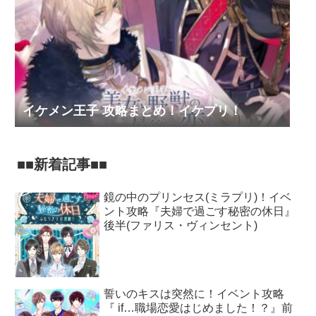
イケメン王子 攻略まとめ！イケプリ！
■■新着記事■■
鏡の中のプリンセス(ミラプリ)！イベ
ント攻略『夫婦で過ごす秘密の休日』
後半(ファリス・ヴィンセント)
誓いのキスは突然に！イベント攻略
『 if…職場恋愛はじめました！？』前