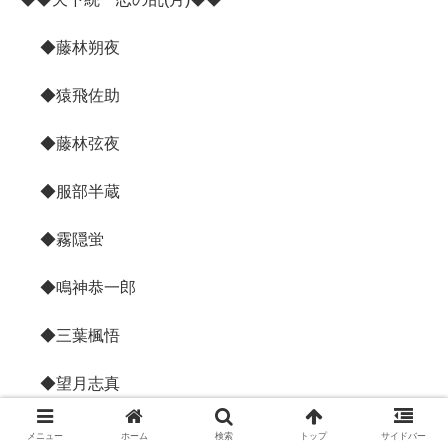
◆藤林朔夜
◆猿飛佐助
◆藤林弦夜
◆服部半蔵
◆霧隠蛍
◆鳴神恭一郎
◆三葉楓悟
◆望月志真
◆世鬼千矩
メニュー
ホーム
検索
トップ
サイドバー