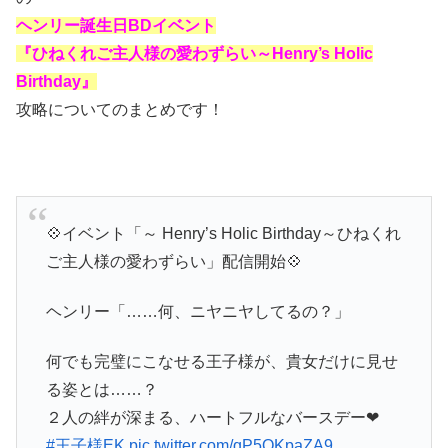
ヘンリー誕生日BDイベント
『ひねくれご主人様の愛わずらい～Henry’s Holic
Birthday』
攻略についてのまとめです！
💠イベント「～ Henry’s Holic Birthday～ひねくれ
ご主人様の愛わずらい」配信開始💠
ヘンリー「……何、ニヤニヤしてるの？」
何でも完璧にこなせる王子様が、貴女だけに見せ
る姿とは……？
２人の絆が深まる、ハートフルなバースデー❤
#王子様EK
pic.twitter.com/qP5QKpaZA9