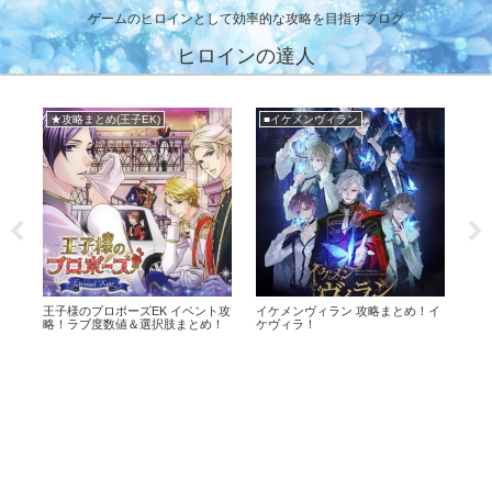
ゲームのヒロインとして効率的な攻略を目指すブログ
ヒロインの達人
★攻略まとめ(王子EK)
■イケメンヴィラン
め！
王子様のプロポーズEK イベント攻
イケメンヴィラン 攻略まとめ！イ
誓い
略！ラブ度数値＆選択肢まとめ！
ケヴィラ！
略