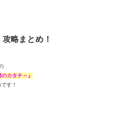
』攻略まとめ！
の
婦のカタチ～』
めです！