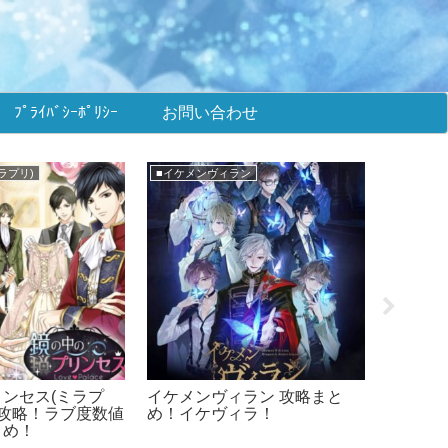
ﾌﾟﾗｲﾊﾞｼｰﾎﾟﾘｼｰ
お問い合わせ
ラプリ)
■イケメンヴィラン
★攻略まと
ンセス(ミラプ
イケメンヴィラン 攻略まと
幕末維新
ト攻略！ラブ度数値
め！イケヴィラ！
め！ば
とめ！