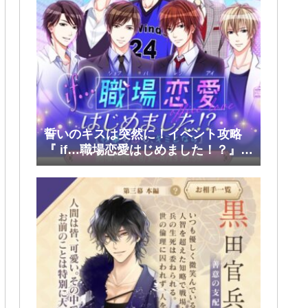
誓いのキスは突然に！イベント攻略
『 if…職場恋愛はじめました！？』前
半(大和・レン・環・蒼太)