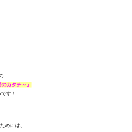
の
婦のカタチ～』
めです！
ためには、