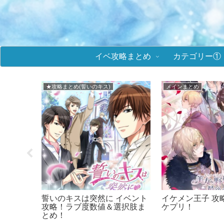
イベ攻略まとめ
カテゴリー①
★攻略まとめ(誓いのキス)
メインまとめ
まとめ！
誓いのキスは突然に イベント
イケメン王子 攻
リーズ
攻略！ラブ度数値＆選択肢ま
ケプリ！
とめ！