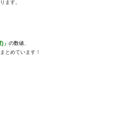
ります。
度)」
の数値
、
まとめています！