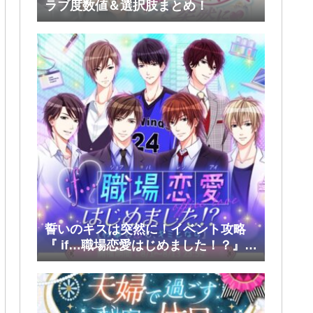
ラブ度数値＆選択肢まとめ！
誓いのキスは突然に！イベント攻略
『 if…職場恋愛はじめました！？』後
半(孝正・崇生・彰斗)