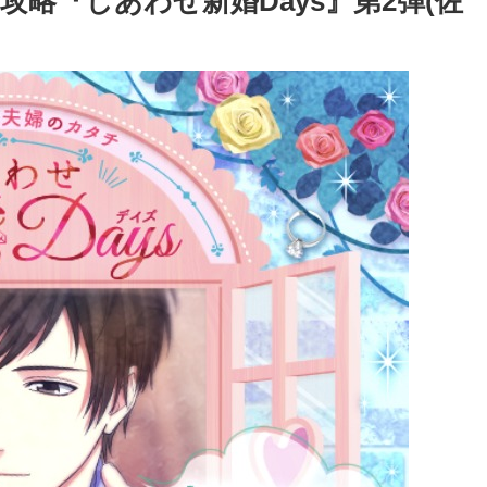
略『しあわせ新婚Days』第2弾(佐