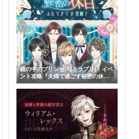
鏡の中のプリンセス(ミラプリ)！イベ
ント攻略『夫婦で過ごす秘密の休
日』後半(ファリス・ヴィンセント)