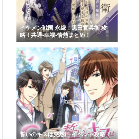
イケメン戦国 永縁！黒田官兵衛 攻
略！共通-幸福-情熱まとめ！
誓いのキスは突然に イベント攻略！