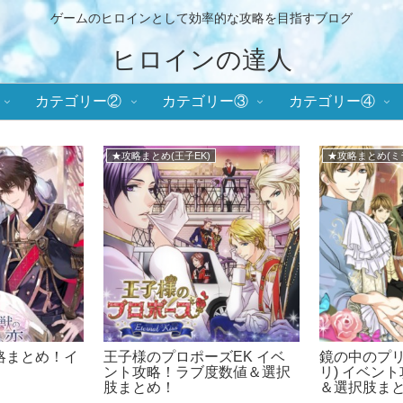
ゲームのヒロインとして効率的な攻略を目指すブログ
ヒロインの達人
カテゴリー②
カテゴリー③
カテゴリー④
★攻略まとめ(王子EK)
★攻略まとめ(ミ
略まとめ！イ
王子様のプロポーズEK イベ
鏡の中のプリ
ント攻略！ラブ度数値＆選択
リ) イベン
肢まとめ！
＆選択肢ま