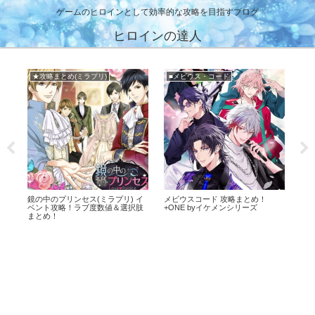
ゲームのヒロインとして効率的な攻略を目指すブログ
ヒロインの達人
★攻略まとめ(ミラプリ)
■メビウス・コード
！イ
鏡の中のプリンセス(ミラプリ) イ
メビウスコード 攻略まとめ！
幕末
ベント攻略！ラブ度数値＆選択肢
+ONE byイケメンシリーズ
ば
まとめ！