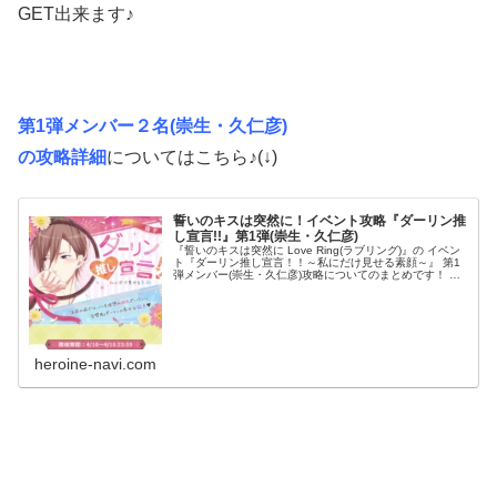
GET出来ます♪
第1弾メンバー２名(崇生・久仁彦)
の攻略詳細
についてはこちら♪(↓)
誓いのキスは突然に！イベント攻略『ダーリン推
し宣言!!』第1弾(崇生・久仁彦)
『誓いのキスは突然に Love Ring(ラブリング)』の イベン
ト『ダーリン推し宣言！！～私にだけ見せる素顔～』 第1
弾メンバー(崇生・久仁彦)攻略についてのまとめです！ ダ
ンナ様との甘い恋のストーリーを攻略していくためには、
「ラブ度」...
heroine-navi.com