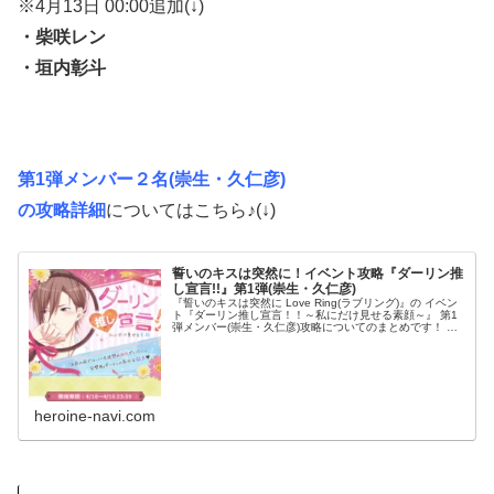
※4月13日 00:00追加(↓)
・柴咲レン
・垣内彰斗
第1弾メンバー２名(崇生・久仁彦)
の攻略詳細
についてはこちら♪(↓)
誓いのキスは突然に！イベント攻略『ダーリン推
し宣言!!』第1弾(崇生・久仁彦)
『誓いのキスは突然に Love Ring(ラブリング)』の イベン
ト『ダーリン推し宣言！！～私にだけ見せる素顔～』 第1
弾メンバー(崇生・久仁彦)攻略についてのまとめです！ ダ
ンナ様との甘い恋のストーリーを攻略していくためには、
「ラブ度」...
heroine-navi.com