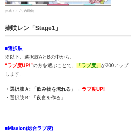
(出典：アプリ内画像)
柴咲レン「Stage1」
■選択肢
※以下、選択肢AとBの中から、
“ラブ度UP!”
の方を選ぶことで、
「ラブ度」
が200アップ
します。
・選択肢Ａ: 「飲み物を淹れる」→
ラブ度UP!
・選択肢Ｂ: 「夜食を作る」
■Mission(総合ラブ度)