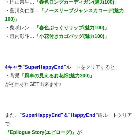
・円山崇生…
「春色ロングカーディガン(魅力100)」
・藍川久仁彦…
「ノースリーブジャンスカコーデ(魅力
100)」
・柴咲レン…
「春色ぷっくりリップ(魅力100)」
・垣内彰斗…
「小花付きカゴバッグ(魅力100)」
4キャラ”SuperHappyEnd”
ルートをクリアすると、
・背景
「風車の見えるお花畑(魅力300)」
がそれぞれGET出来ます♪
また、
“SuperHappyEnd”＆”HappyEnd”
両ルートクリア
で、
『Epilogue Story(エピローグ)』
が、