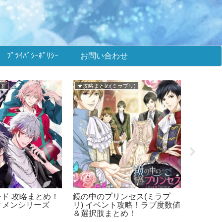
ﾌﾟﾗｲﾊﾞｼｰﾎﾟﾘｼｰ
お問い合わせ
いのキス)
★攻略まとめ(王子EK)
メインま
突然に イベント
王子様のプロポーズEK イベ
イケメン
度数値＆選択肢ま
ント攻略！ラブ度数値＆選択
ケプリ
肢まとめ！