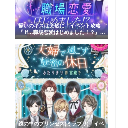
誓いのキスは突然に！イベント攻略
『 if…職場恋愛はじめました！？』前
半(大和・レン・環・蒼太)
鏡の中のプリンセス(ミラプリ)！イベ