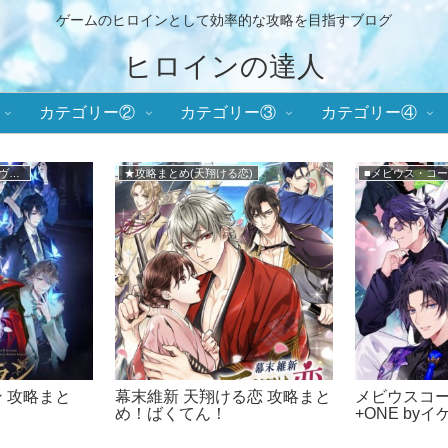
ゲームのヒロインとして効率的な攻略を目指すブログ
ヒロインの達人
カテゴリー②
カテゴリー③
カテゴリー④
)
メインまとめ
★攻略まとめ(誓
ス(ミラプ
鏡の中のプリンセス (ミラプ
誓いのキスは
略！ラブ度数値
リ) 攻略まとめ！
攻略！ラブ
！
とめ！