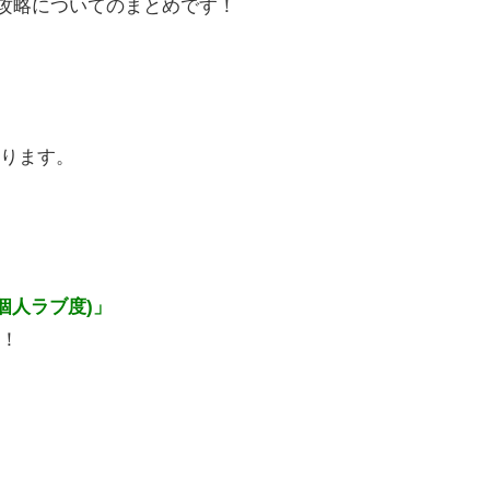
攻略についてのまとめです！
ります。
t(個人ラブ度)」
！