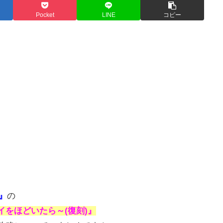
Pocket
LINE
コピー
)』
の
イをほどいたら～(復刻)』