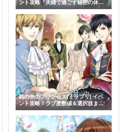
ント攻略『夫婦で過ごす秘密の休
日』前半(シミアン・ルスラン・タカ)
鏡の中のプリンセス(ミラプリ) イベ
ント攻略！ラブ度数値＆選択肢まと
め！