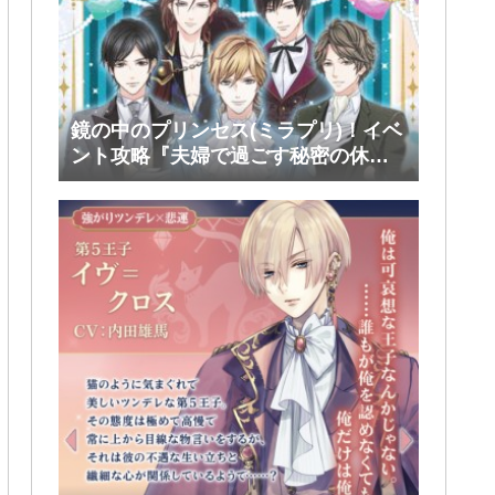
鏡の中のプリンセス(ミラプリ)！イベ
ント攻略『夫婦で過ごす秘密の休
日』後半(ファリス・ヴィンセント)