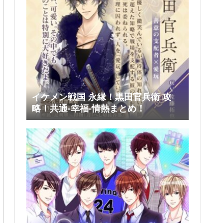
イケメン戦国 永縁！黒田官兵衛 攻
略！共通-幸福-情熱まとめ！