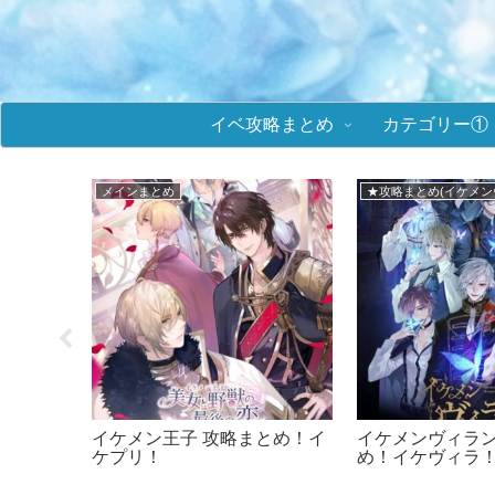
イベ攻略まとめ
カテゴリー①
■メビウス・コード
★攻略まとめ(ミラプリ
 攻略まと
メビウスコード 攻略まとめ！
鏡の中のプリンセ
+ONE byイケメンシリーズ
リ) イベント攻
＆選択肢まとめ