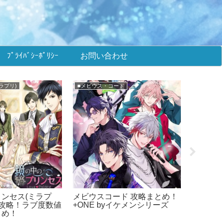
ﾌﾟﾗｲﾊﾞｼｰﾎﾟﾘｼｰ
お問い合わせ
ラプリ)
★攻略まとめ(王子EK)
メインま
ンセス (ミラプ
王子様のプロポーズEK イベ
イケメン
とめ！
ント攻略！ラブ度数値＆選択
ケプリ
肢まとめ！