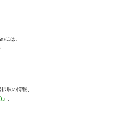
めには、
を
選択肢の情報、
)」
、