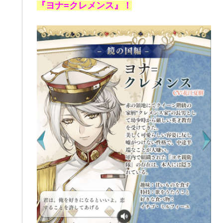
『
ヨナ=クレメンス
』！