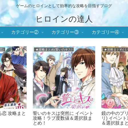
ゲームのヒロインとして効率的な攻略を目指すブログ
ヒロインの達人
カテゴリー②
カテゴリー③
カテゴリー④
■イケメンヴィラン
★攻略まとめ(ミ
攻略まとめ！
イケメンヴィラン 攻略まと
鏡の中のプリ
メンシリーズ
め！イケヴィラ！
リ) 攻略ま