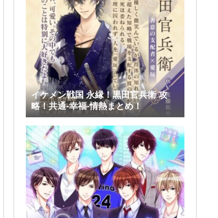
イケメン戦国 永縁！黒田官兵衛 攻
略！共通-幸福-情熱まとめ！