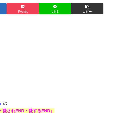
Pocket
LINE
コピー
』
の
愛されEND・愛するEND』