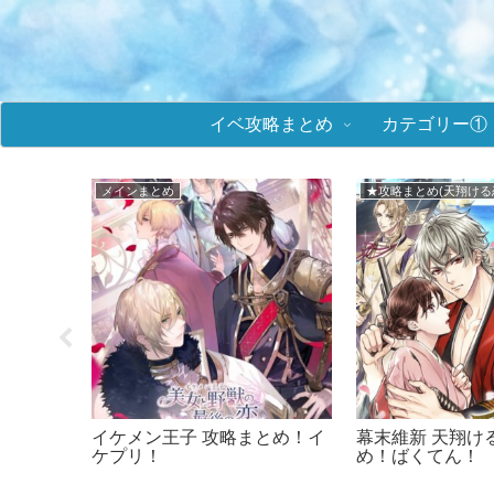
イベ攻略まとめ
カテゴリー①
★攻略まとめ(ミラプリ)
■メビウス・コード
イベント
鏡の中のプリンセス(ミラプ
メビウスコード 
選択肢ま
リ) イベント攻略！ラブ度数値
+ONE byイケ
＆選択肢まとめ！