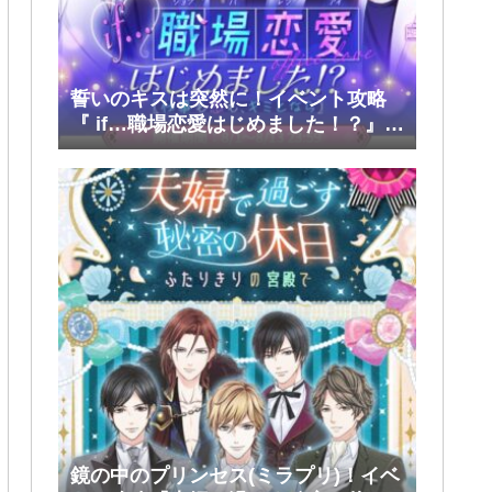
誓いのキスは突然に！イベント攻略
『 if…職場恋愛はじめました！？』前
半(大和・レン・環・蒼太)
鏡の中のプリンセス(ミラプリ)！イベ