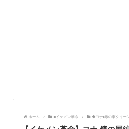
ホーム
■イケメン革命
◆ヨナ(赤の軍クイーン