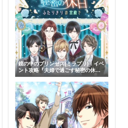
鏡の中のプリンセス(ミラプリ)！イベ
ント攻略『夫婦で過ごす秘密の休
日』前半(シミアン・ルスラン・タカ)