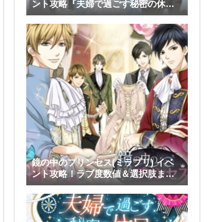
ント攻略『夫婦で過ごす秘密の休
日』後半(ファリス・ヴィンセント)
鏡の中のプリンセス(ミラプリ) イベ
ント攻略！ラブ度数値＆選択肢まと
め！