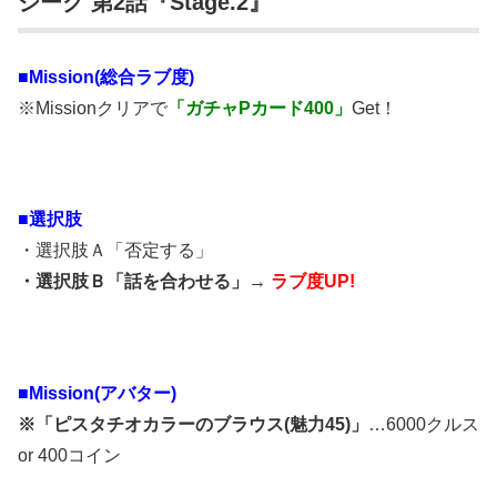
ジーク 第2話『Stage.2』
■Mission(総合ラブ度)
※Missionクリアで
「ガチャPカード400」
Get！
■選択肢
・選択肢Ａ「否定する」
・選択肢Ｂ「話を合わせる」→
ラブ度UP!
■Mission(アバター)
※「ピスタチオカラーのブラウス(魅力45)」
…6000クルス
or 400コイン