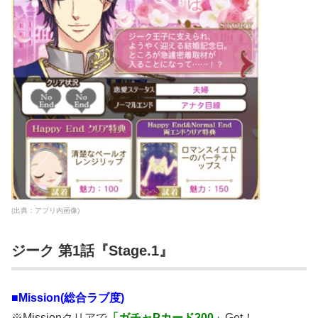
(出典：アプリ内画像)
ジーク 第1話『Stage.1』
■Mission(総合ラブ度)
※Missionクリアで
「ガチャPカード200」
Get！