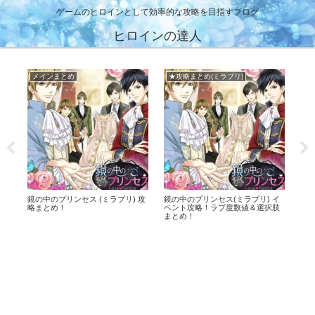
ゲームのヒロインとして効率的な攻略を目指すブログ
ヒロインの達人
メインまとめ
★攻略まとめ(ミラプリ)
！イ
鏡の中のプリンセス (ミラプリ) 攻
鏡の中のプリンセス(ミラプリ) イ
幕末
略まとめ！
ベント攻略！ラブ度数値＆選択肢
ば
まとめ！