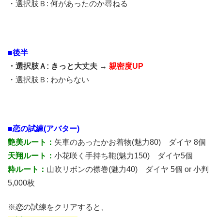
・選択肢Ｂ: 何があったのか尋ねる
■後半
・選択肢Ａ: きっと大丈夫 →
親密度UP
・選択肢Ｂ: わからない
■恋の試練(アバター)
艶美ルート：
矢車のあったかお着物(魅力80) ダイヤ 8個
天翔ルート：
小花咲く手持ち鞄(魅力150) ダイヤ5個
粋ルート：
山吹リボンの襟巻(魅力40) ダイヤ 5個 or 小判
5,000枚
※恋の試練をクリアすると、