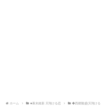
ホーム
■幕末維新 天翔ける恋
◆西郷隆盛(天翔ける