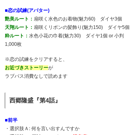
■恋の試練(アバター)
艶美ルート：
扇咲く水色のお着物(魅力60) ダイヤ3個
天翔ルート：
扇咲くリボンの髪飾り(魅力150) ダイヤ5個
粋ルート：
水色小花の巾着(魅力30) ダイヤ1個 or 小判
1,000枚
※恋の試練をクリアすると、
お近づきストーリー
が
ラブパス消費なしで読めます
西郷隆盛『第4話』
■前半
・選択肢Ａ: 何を言い出すんですか