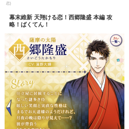
恋)
幕末維新 天翔ける恋！西郷隆盛 本編 攻
略！ばくてん！