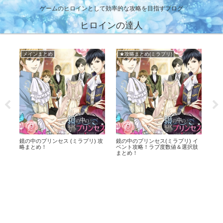
ゲームのヒロインとして効率的な攻略を目指すブログ
ヒロインの達人
メインまとめ
★攻略まとめ(ミラプリ)
鏡の中のプリンセス (ミラプリ) 攻
鏡の中のプリンセス(ミラプリ) イ
誓い
略まとめ！
ベント攻略！ラブ度数値＆選択肢
略
まとめ！