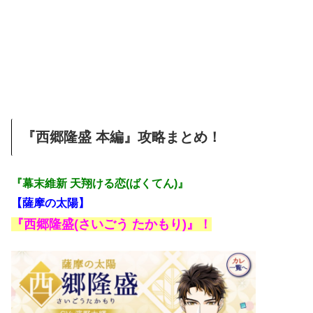
『西郷隆盛 本編』攻略まとめ！
『幕末維新 天翔ける恋(ばくてん)』
【薩摩の太陽】
『西郷隆盛(さいごう たかもり)』！