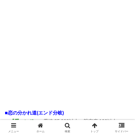
■恋の分かれ道(エンド分岐)
・『愛エンド』
…愛情 35,000以上、親密度 100以上
・『志エンド』
…愛情 35,000以上
メニュー
ホーム
検索
トップ
サイドバー