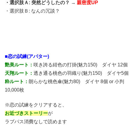
・選択肢Ａ: 突然どうしたの？ →
親密度UP
・選択肢Ｂ: なんの冗談？
■恋の試練(アバター)
艶美ルート：
咲き誇る紺色の打掛(魅力150) ダイヤ 12個
天翔ルート：
透き通る桃色の羽織り(魅力150) ダイヤ5個
粋ルート：
朗らかな桃色傘(魅力80) ダイヤ 8個 or 小判
10,000枚
※恋の試練をクリアすると、
お近づきストーリー
が
ラブパス消費なしで読めます