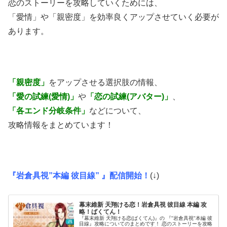
恋のストーリーを攻略していくためには、
「愛情」や「親密度」を効率良くアップさせていく必要が
あります。
「親密度」
をアップさせる選択肢の情報、
「愛の試練(愛情)」
や
「恋の試練(アバター)」
、
「各エンド分岐条件」
などについて、
攻略情報をまとめています！
『岩倉具視”本編 彼目線” 』配信開始！
(↓)
幕末維新 天翔ける恋！岩倉具視 彼目線 本編 攻
略！ばくてん！
『幕末維新 天翔ける恋(ばくてん)』の 『"岩倉具視"本編 彼
目線』攻略についてのまとめです！ 恋のストーリーを攻略