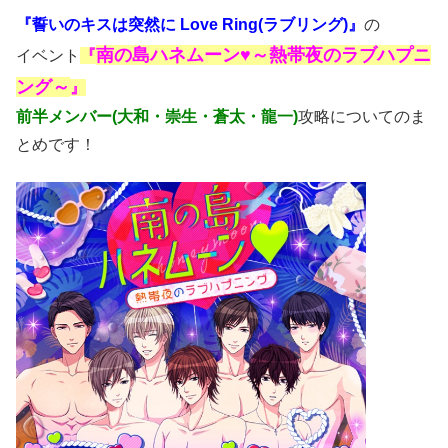
『誓いのキスは突然に Love Ring(ラブリング)』
の
南の島ハネムーン♥～熱帯夜のラブハプニ
イベント
『
ング～
』
前半メンバー(大和・崇生・蒼太・龍一)
攻略についてのま
とめです！