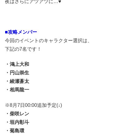
夜はさらにアツアツに…♥
■攻略メンバー
今回のイベントのキャラクター選択は、
下記の7名です！
・鴻上大和
・円山崇生
・綾瀬蒼太
・相馬龍一
※8月7日00:00追加予定(↓)
・柴咲レン
・垣内彰斗
・菊島環