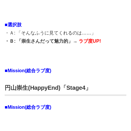
■選択肢
・Ａ: 「そんなふうに見てくれるのは……」
・Ｂ: 「崇生さんだって魅力的」→
ラブ度UP!
■Mission(総合ラブ度)
円山崇生
(HappyEnd)「Stage4」
■Mission(総合ラブ度)