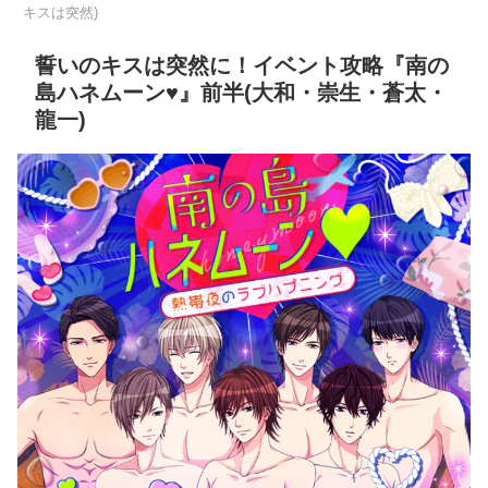
キスは突然)
誓いのキスは突然に！イベント攻略『南の
島ハネムーン♥』前半(大和・崇生・蒼太・
龍一)