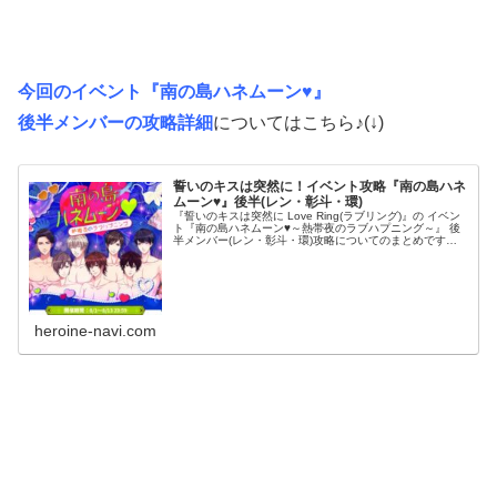
今回のイベント『南の島ハネムーン♥』
後半メンバーの攻略詳細
についてはこちら♪(↓)
誓いのキスは突然に！イベント攻略『南の島ハネ
ムーン♥』後半(レン・彰斗・環)
『誓いのキスは突然に Love Ring(ラブリング)』の イベン
ト『南の島ハネムーン♥～熱帯夜のラブハプニング～』 後
半メンバー(レン・彰斗・環)攻略についてのまとめです！
ダンナ様との甘い恋のストーリーを攻略していくために
は、 「ラブ度...
heroine-navi.com