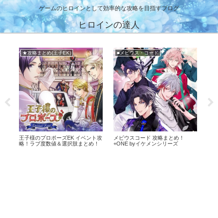
ゲームのヒロインとして効率的な攻略を目指すブログ
ヒロインの達人
攻略まとめ(王子EK)
■メビウス・コード
メインまとめ
様のプロポーズEK イベント攻
メビウスコード 攻略まとめ！
イケメン王子 
！ラブ度数値＆選択肢まとめ！
+ONE byイケメンシリーズ
リ！