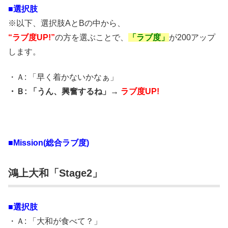
■選択肢
※以下、選択肢AとBの中から、
“ラブ度UP!”
の方を選ぶことで、
「ラブ度」
が200アップ
します。
・Ａ: 「早く着かないかなぁ」
・Ｂ: 「うん、興奮するね」→
ラブ度UP!
■Mission(総合ラブ度)
鴻上大和「Stage2」
■選択肢
・Ａ: 「大和が食べて？」