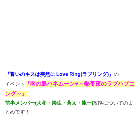
『誓いのキスは突然に Love Ring(ラブリング)』
の
南の島ハネムーン♥～熱帯夜のラブハプニ
イベント
『
ング～
』
前半メンバー(大和・崇生・蒼太・龍一)
攻略についてのま
とめです！