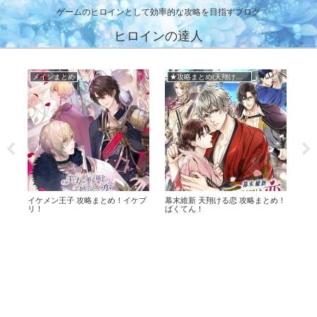
ゲームのヒロインとして効率的な攻略を目指すブログ
ヒロインの達人
メインまとめ
★攻略まとめ(天翔ける恋)
■
イケメン王子 攻略まとめ！イケプ
幕末維新 天翔ける恋 攻略まとめ！
イケ
リ！
ばくてん！
ケ