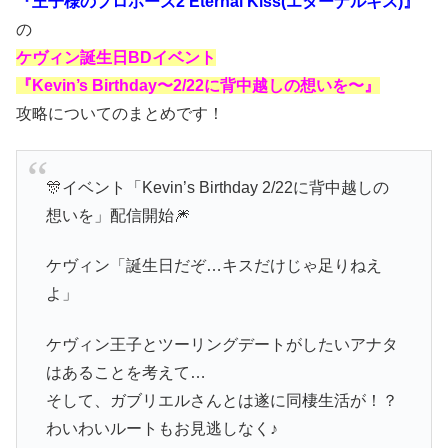
『王子様のプロポーズ2 Eternal Kiss(エターナルキス)』
の
ケヴィン誕生日BDイベント
『Kevin’s Birthday〜2/22に背中越しの想いを〜』
攻略についてのまとめです！
🎊イベント「Kevin’s Birthday 2/22に背中越しの
想いを」配信開始🎆
ケヴィン「誕生日だぞ…キスだけじゃ足りねえ
よ」
ケヴィン王子とツーリングデートがしたいアナタ
はあることを考えて…
そして、ガブリエルさんとは遂に同棲生活が！？
わいわいルートもお見逃しなく♪