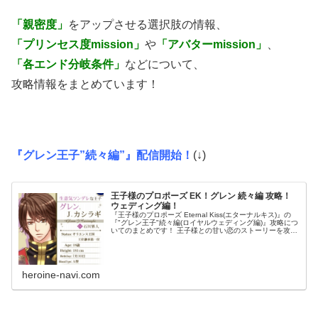
「親密度」
をアップさせる選択肢の情報、
「プリンセス度mission」
や
「アバターmission」
、
「各エンド分岐条件」
などについて、
攻略情報をまとめています！
『グレン王子”続々編”』配信開始！
(↓)
王子様のプロポーズ EK！グレン 続々編 攻略！
ウェディング編！
『王子様のプロポーズ Eternal Kiss(エターナルキス)』の
『"グレン王子"続々編(ロイヤルウェディング編)』攻略につ
いてのまとめです！ 王子様との甘い恋のストーリーを攻略
していくためには、 「プリンセス度」や「親密度」を 効
率良...
heroine-navi.com