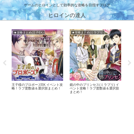
ゲームのヒロインとして効率的な攻略を目指すブログ
ヒロインの達人
★攻略まとめ(王子EK)
★攻略まとめ(ミラプリ)
王子様のプロポーズEK イベント攻
鏡の中のプリンセス(ミラプリ) イ
イケ
略！ラブ度数値＆選択肢まとめ！
ベント攻略！ラブ度数値＆選択肢
ケ
まとめ！