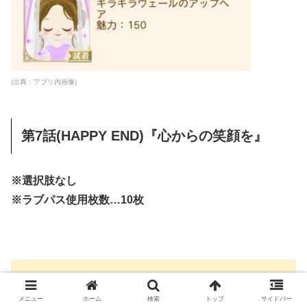
(出典：アプリ内画像)
第7話(HAPPY END)『心からの笑顔を』
※選択肢なし
※ラブパス使用枚数…10枚
■スチルGET
※スチル『バージンロード』
が想い出アルバムに保存
メニュー
ホーム
検索
トップ
サイドバー