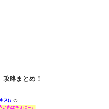
VI』攻略まとめ！
ルキス)』
の
命の赤い糸はキミに～』