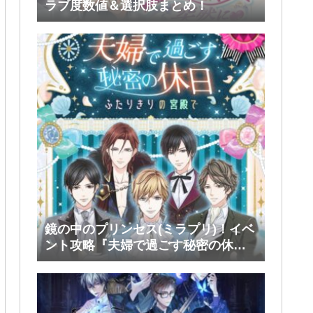
ラブ度数値＆選択肢まとめ！
鏡の中のプリンセス(ミラプリ)！イベ
ント攻略『夫婦で過ごす秘密の休
日』前半(シミアン・ルスラン・タカ)