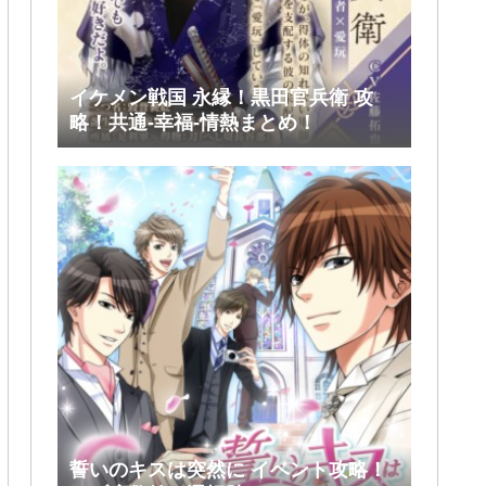
イケメン戦国 永縁！黒田官兵衛 攻
略！共通-幸福-情熱まとめ！
誓いのキスは突然に イベント攻略！