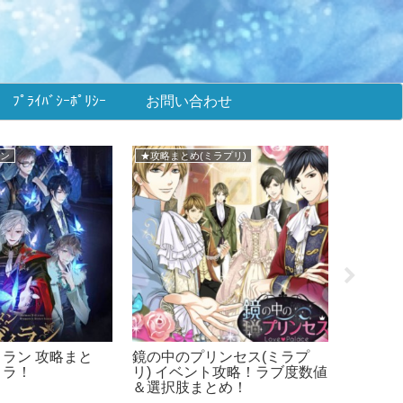
ﾌﾟﾗｲﾊﾞｼｰﾎﾟﾘｼｰ
お問い合わせ
翔ける恋)
メインまとめ
メインま
翔ける恋 攻略まと
イケメン王子 攻略まとめ！イ
鏡の中の
ん！
ケプリ！
リ) 