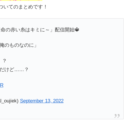
ついてのまとめです！
I～運命の赤い糸はキミに～」配信開始🔱
俺のものなのに」
！？
だけど……？
uR
oujiek)
September 13, 2022