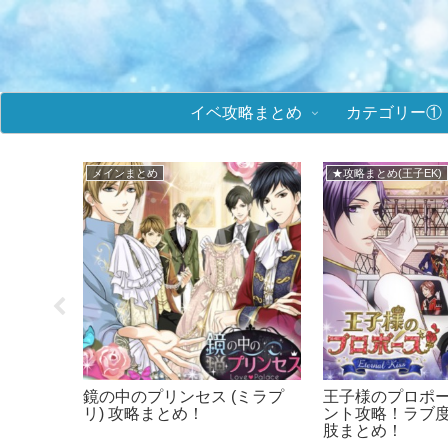
イベ攻略まとめ
カテゴリー①
■イケメンヴィラン
★攻略まとめ(ミラプリ
まとめ！
イケメンヴィラン 攻略まと
鏡の中のプリンセ
リーズ
め！イケヴィラ！
リ) イベント攻
＆選択肢まとめ