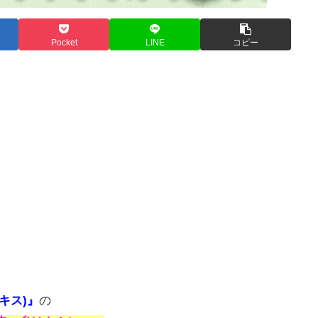
Pocket
LINE
コピー
ルキス)』
の