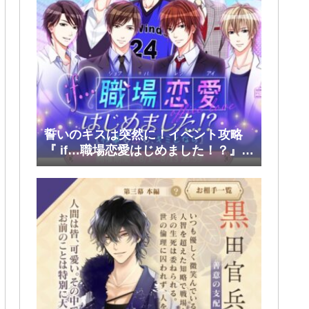
誓いのキスは突然に！イベント攻略
『 if…職場恋愛はじめました！？』前
半(大和・レン・環・蒼太)