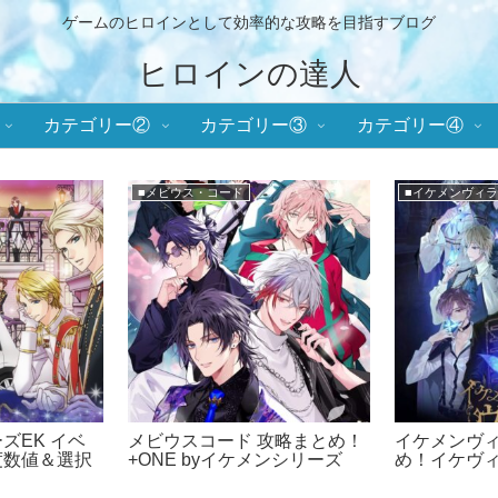
ゲームのヒロインとして効率的な攻略を目指すブログ
ヒロインの達人
カテゴリー②
カテゴリー③
カテゴリー④
)
★攻略まとめ(誓いのキス)
★攻略まとめ(天
ス(ミラプ
誓いのキスは突然に イベント
幕末維新 天
略！ラブ度数値
攻略！ラブ度数値＆選択肢ま
め！ばくて
！
とめ！