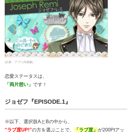
(出典：アプリ内画像)
恋愛ステータスは、
「両片想い」
です！
ジョゼフ『EPISODE.1』
※以下、選択肢AとBの中から、
“ラブ度UP!”
の方を選ぶことで、
「ラブ度」
が200Ptアッ