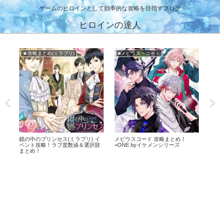
ゲームのヒロインとして効率的な攻略を目指すブログ
ヒロインの達人
★攻略まとめ(ミラプリ)
■メビウス・コード
ト攻
鏡の中のプリンセス(ミラプリ) イ
メビウスコード 攻略まとめ！
イケ
！
ベント攻略！ラブ度数値＆選択肢
+ONE byイケメンシリーズ
ケ
まとめ！