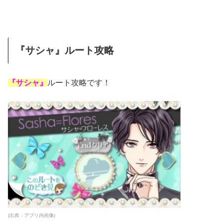
『サシャ』ルート攻略
『サシャ』
ルート攻略です！
(出典：アプリ内画像)