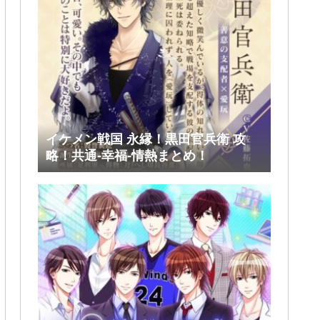
イケメン戦国 永縁！黒田官兵衛 攻
略！共通-幸福-情熱まとめ！