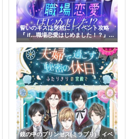
誓いのキスは突然に！イベント攻略
『 if…職場恋愛はじめました！？』前
半(大和・レン・環・蒼太)
鏡の中のプリンセス(ミラプリ)！イベ