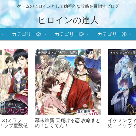
ゲームのヒロインとして効率的な攻略を目指すブログ
ヒロインの達人
カテゴリー②
カテゴリー③
カテゴリー④
メインまとめ
★攻略まとめ(誓
ズEK イベ
鏡の中のプリンセス (ミラプ
誓いのキスは
度数値＆選択
リ) 攻略まとめ！
攻略！ラブ
とめ！