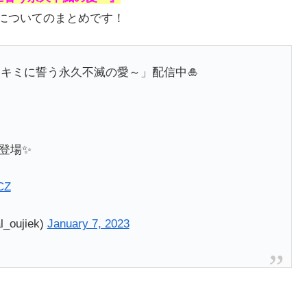
についてのまとめです！
？～キミに誓う永久不滅の愛～」配信中🎍
登場✨
CZ
oujiek)
January 7, 2023