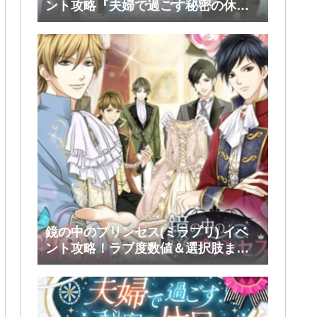
ント攻略『夫婦で過ごす秘密の休
日』前半(シミアン・ルスラン・タカ)
鏡の中のプリンセス(ミラプリ) イベ
ント攻略！ラブ度数値＆選択肢まと
め！