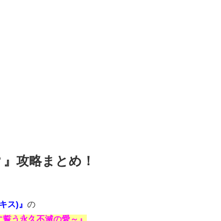
！？』攻略まとめ！
ルキス)』
の
ミに誓う永久不滅の愛～』