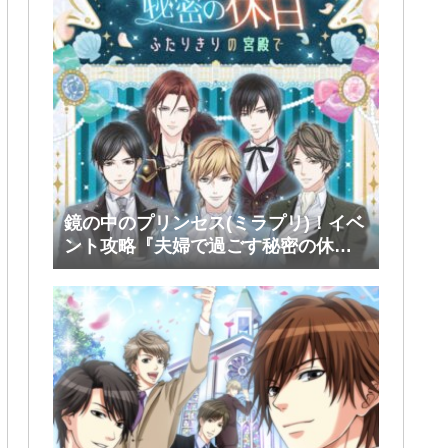
鏡の中のプリンセス(ミラプリ)！イベ
ント攻略『夫婦で過ごす秘密の休
日』後半(ファリス・ヴィンセント)