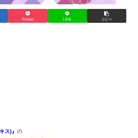
Pocket
LINE
コピー
ルキス)』
の