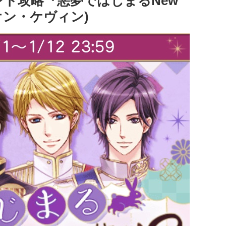
ント攻略『悪夢ではじまるNew
オン・ケヴィン)