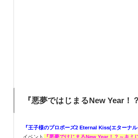
『悪夢ではじまるNew Year
『王子様のプロポーズ2 Eternal Kiss(エターナ
イベント
『悪夢ではじまるNew Year！？～キ