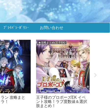
ﾌﾟﾗｲﾊﾞｼｰﾎﾟﾘｼｰ
お問い合わせ
いのキス)
メインまとめ
■メビウ
突然に イベント
イケメン王子 攻略まとめ！イ
メビウス
度数値＆選択肢ま
ケプリ！
+ONE