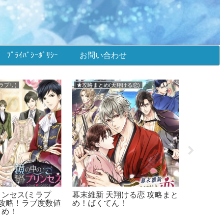
ﾌﾟﾗｲﾊﾞｼｰﾎﾟﾘｼｰ
お問い合わせ
(王子EK)
★攻略まとめ(ミラプリ)
■イ
プロポーズEK イベ
鏡の中のプリンセス (ミラプ
イケ
！ラブ度数値＆選択
リ) 攻略まとめ！
め！
！