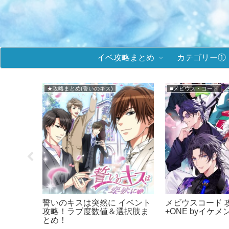
イベ攻略まとめ
カテゴリー①
メインまとめ
★攻略まとめ(ミラ
攻略まとめ！
イケメン王子 攻略まとめ！イ
鏡の中のプリ
ンシリーズ
ケプリ！
リ) イベン
＆選択肢まと