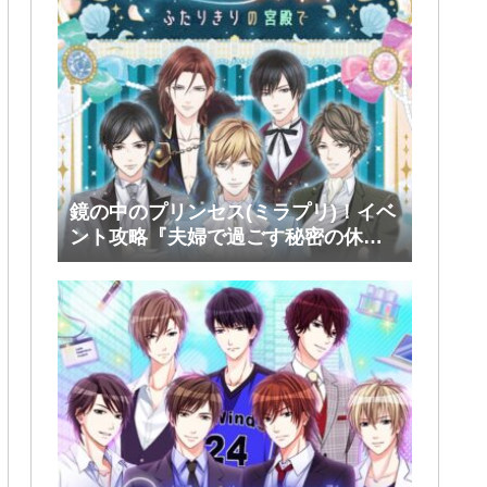
鏡の中のプリンセス(ミラプリ)！イベ
ント攻略『夫婦で過ごす秘密の休
日』後半(ファリス・ヴィンセント)