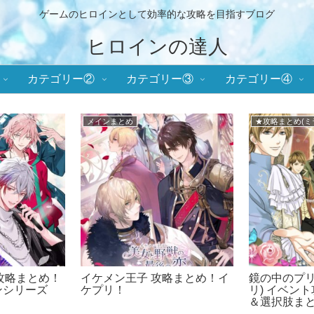
ゲームのヒロインとして効率的な攻略を目指すブログ
ヒロインの達人
カテゴリー②
カテゴリー③
カテゴリー④
プリ)
★攻略まとめ(天翔ける恋)
★攻略まとめ
ンセス(ミラプ
幕末維新 天翔ける恋 攻略まと
王子様の
ト攻略！ラブ度数値
め！ばくてん！
ント攻略
め！
肢まとめ