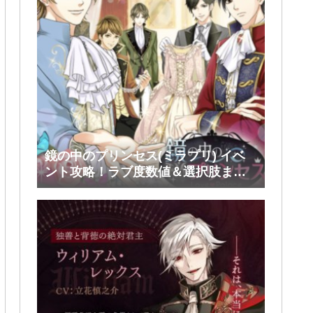
鏡の中のプリンセス(ミラプリ) イベ
ント攻略！ラブ度数値＆選択肢まと
め！