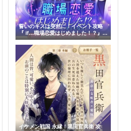
誓いのキスは突然に！イベント攻略
『 if…職場恋愛はじめました！？』前
半(大和・レン・環・蒼太)
イケメン戦国 永縁！黒田官兵衛 攻