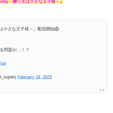
irthday～贈り主は小さな王子様～』
y～贈り主は小さな王子様～」配信開始🦁
る問題が…！？
Iuh
oujiek)
February 19, 2023