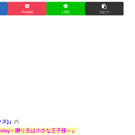
Pocket
LINE
コピー
キス)』
の
irthday～贈り主は小さな王子様～』