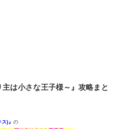
hday～贈り主は小さな王子様～』攻略まと
キス)』
の