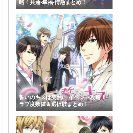
略！共通-幸福-情熱まとめ！
誓いのキスは突然に イベント攻略！
ラブ度数値＆選択肢まとめ！