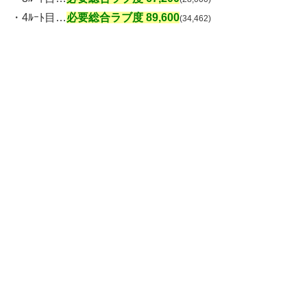
・4ﾙｰﾄ目…
必要総合ラブ度 89,600
(34,462)