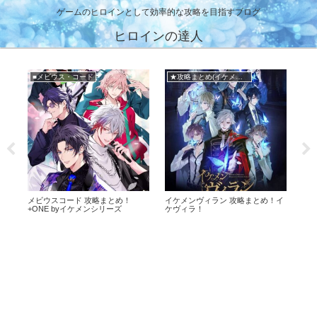
ゲームのヒロインとして効率的な攻略を目指すブログ
ヒロインの達人
■メビウス・コード
★攻略まとめ(イケメンヴィラン)
攻
メビウスコード 攻略まとめ！
イケメンヴィラン 攻略まとめ！イ
幕末
+ONE byイケメンシリーズ
ケヴィラ！
ば