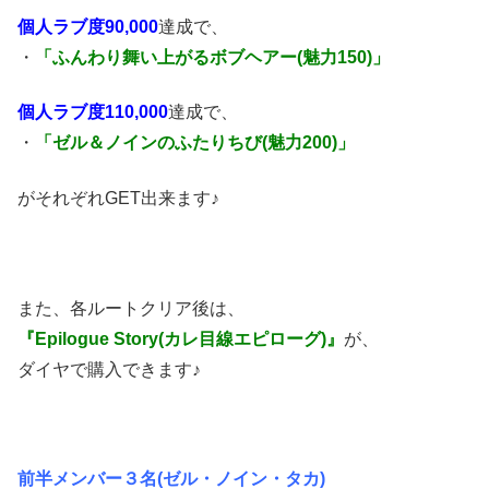
個人ラブ度90,000
達成で、
・
「ふんわり舞い上がるボブヘアー(魅力150)」
個人ラブ度110,000
達成で、
・
「ゼル＆ノインのふたりちび(魅力200)」
がそれぞれGET出来ます♪
また、各ルートクリア後は、
『Epilogue Story(カレ目線エピローグ)』
が、
ダイヤで購入できます♪
前半メンバー３名(ゼル・ノイン・タカ)