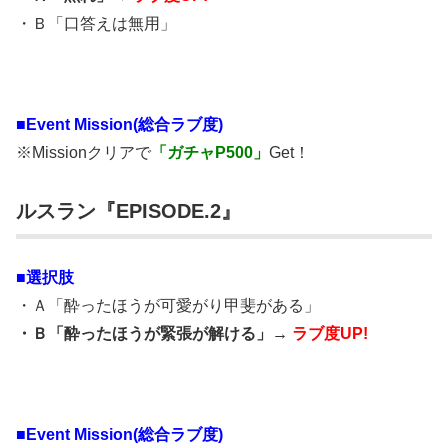
・Ｂ「口答えは無用」
■
Event Mission(総合ラブ度)
※Missionクリアで
「ガチャP500」
Get！
ルスラン『EPISODE.2』
■選択肢
・Ａ「酔ったほうが可愛がり甲斐がある」
・Ｂ「酔ったほうが緊張が解ける」→
ラブ度UP!
■
Event Mission(総合ラブ度)