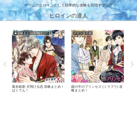
ゲームのヒロインとして効率的な攻略を目指すブログ
ヒロインの達人
★攻略まとめ(天翔ける恋)
メインまとめ
★
！イ
幕末維新 天翔ける恋 攻略まとめ！
鏡の中のプリンセス (ミラプリ) 攻
王子
ばくてん！
略まとめ！
略