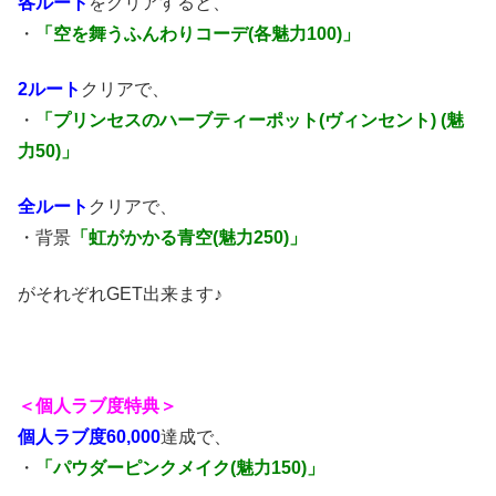
各ルート
をクリアすると、
・
「空を舞うふんわりコーデ(各魅力100)」
2ルート
クリアで、
・
「プリンセスのハーブティーポット(ヴィンセント) (魅
力50)」
全ルート
クリアで、
・背景
「虹がかかる青空(魅力250)」
がそれぞれGET出来ます♪
＜個人ラブ度特典＞
個人ラブ度60,000
達成で、
・
「パウダーピンクメイク(魅力150)」