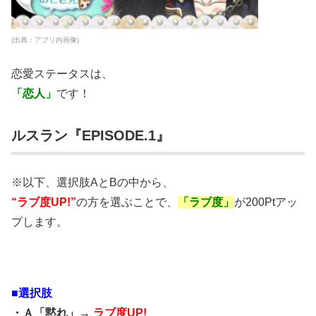
(出典：アプリ内画像)
恋愛ステータスは、
「恋人」
です！
ルスラン『EPISODE.1』
※以下、選択肢AとBの中から、
“ラブ度UP!”
の方を選ぶことで、
「ラブ度」
が200Ptアッ
プします。
■選択肢
・Ａ「黙れ」→
ラブ度UP!