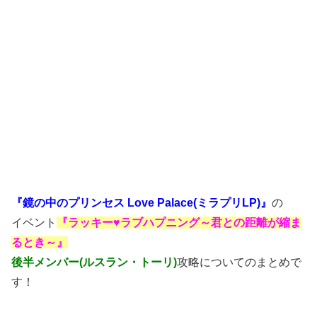
『鏡の中のプリンセス Love Palace(ミラプリLP)』
の
イベント
『ラッキー♥ラブハプニング～君との距離が縮ま
るとき～』
後半メンバー(ルスラン・トーリ)
攻略についてのまとめで
す！