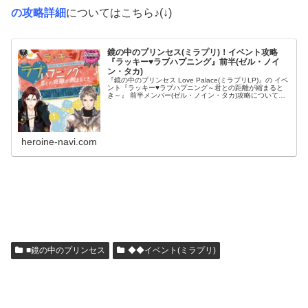
の攻略詳細
についてはこちら♪(↓)
鏡の中のプリンセス(ミラプリ)！イベント攻略
『ラッキー♥ラブハプニング』前半(ゼル・ノイ
ン・タカ)
『鏡の中のプリンセス Love Palace(ミラプリLP)』の イベ
ント『ラッキー♥ラブハプニング～君との距離が縮まると
き～』 前半メンバー(ゼル・ノイン・タカ)攻略についての
まとめです！ プリンセスとして、甘い恋のストーリーを攻
略してい...
heroine-navi.com
■鏡の中のプリンセス
◆◆イベント(ミラプリ)