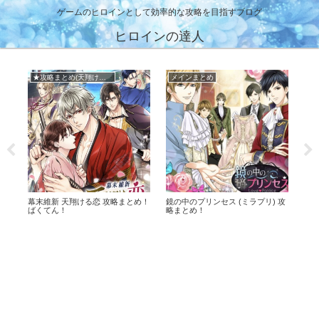
ゲームのヒロインとして効率的な攻略を目指すブログ
ヒロインの達人
★攻略まとめ(天翔ける恋)
メインまとめ
★
 イ
幕末維新 天翔ける恋 攻略まとめ！
鏡の中のプリンセス (ミラプリ) 攻
王子
肢
ばくてん！
略まとめ！
略