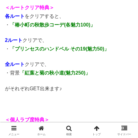
＜ルートクリア特典＞
各ルート
をクリアすると、
・
「椿小町の秋散歩コーデ(各魅力100)」
2ルート
クリアで、
・
「プリンセスのハンドベル その19(魅力50)」
全ルート
クリアで、
・背景
「紅葉と菊の秋小道(魅力250)」
がそれぞれGET出来ます♪
＜個人ラブ度特典＞
個人ラブ度60,000
達成で、
メニュー
ホーム
検索
トップ
サイドバー
・
「たおやかなオレンジメイク(魅力150)」