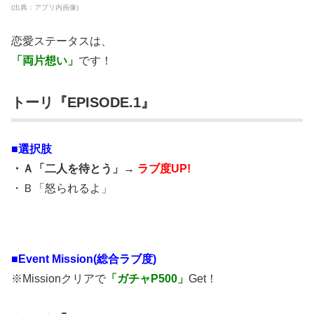
(出典：アプリ内画像)
恋愛ステータスは、
「両片想い」
です！
トーリ『EPISODE.1』
■選択肢
・Ａ「二人を待とう」→
ラブ度UP!
・Ｂ「怒られるよ」
■
Event Mission(総合ラブ度)
※Missionクリアで
「ガチャP500」
Get！