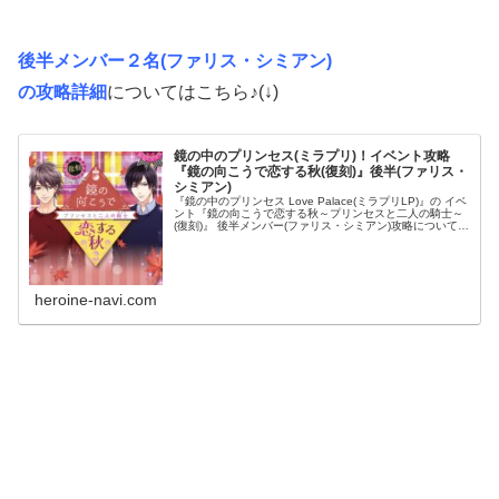
後半メンバー２名(ファリス・シミアン)
の攻略詳細
についてはこちら♪(↓)
鏡の中のプリンセス(ミラプリ)！イベント攻略
『鏡の向こうで恋する秋(復刻)』後半(ファリス・
シミアン)
『鏡の中のプリンセス Love Palace(ミラプリLP)』の イベ
ント『鏡の向こうで恋する秋～プリンセスと二人の騎士～
(復刻)』 後半メンバー(ファリス・シミアン)攻略についての
まとめです！ プリンセスとして、甘い恋のストーリーを攻
略し...
heroine-navi.com