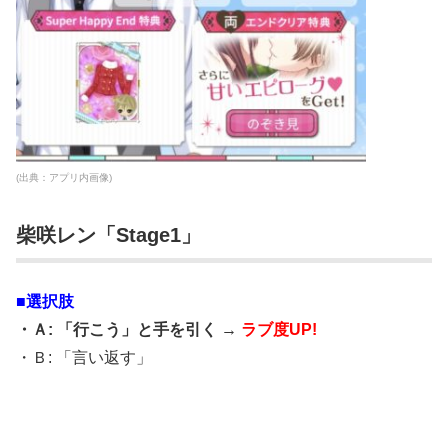
(出典：アプリ内画像)
柴咲レン「Stage1」
■選択肢
・Ａ: 「行こう」と手を引く →
ラブ度UP!
・Ｂ: 「言い返す」