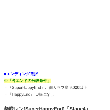
■エンディング選択
※「各エンドの分岐条件」
・『SuperHappyEnd』…個人ラブ度 9,000以上
・『HappyEnd』…特になし
柴咲レン(SuperHappyEnd)「Stage4」