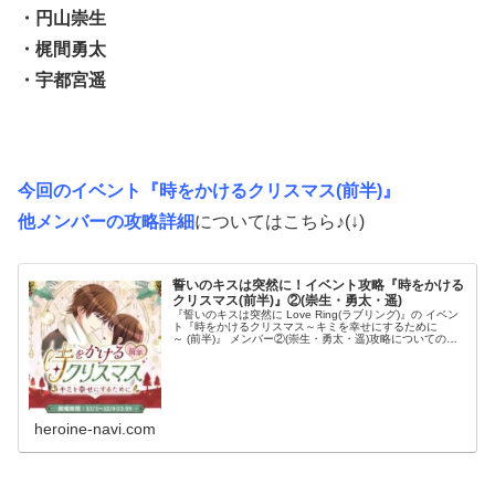
・円山崇生
・梶間勇太
・宇都宮遥
今回のイベント『時をかけるクリスマス(前半)』
他メンバーの攻略詳細
についてはこちら♪(↓)
誓いのキスは突然に！イベント攻略『時をかける
クリスマス(前半)』②(崇生・勇太・遥)
『誓いのキスは突然に Love Ring(ラブリング)』の イベン
ト『時をかけるクリスマス～キミを幸せにするために
～ (前半)』 メンバー②(崇生・勇太・遥)攻略についてのま
とめです！ ダンナ様との甘い恋のストーリーを攻略してい
くためには、...
heroine-navi.com