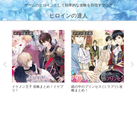
ゲームのヒロインとして効率的な攻略を目指すブログ
ヒロインの達人
メインまとめ
メインまとめ
！イ
イケメン王子 攻略まとめ！イケプ
鏡の中のプリンセス (ミラプリ) 攻
幕末
リ！
略まとめ！
ば