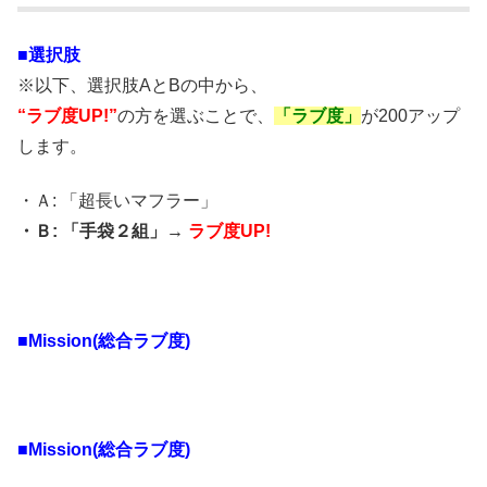
■選択肢
※以下、選択肢AとBの中から、
“ラブ度UP!”
の方を選ぶことで、
「ラブ度」
が200アップ
します。
・Ａ: 「超長いマフラー」
・Ｂ: 「手袋２組」→
ラブ度UP!
■Mission(総合ラブ度)
■Mission(総合ラブ度)