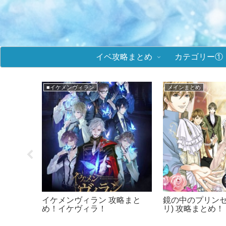
イベ攻略まとめ
カテゴリー①
★攻略まとめ(ミラプリ)
メインまとめ
K イベ
鏡の中のプリンセス(ミラプ
イケメン王子 攻
値＆選択
リ) イベント攻略！ラブ度数値
ケプリ！
＆選択肢まとめ！