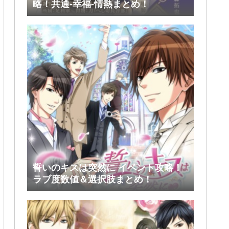
略！共通-幸福-情熱まとめ！
誓いのキスは突然に イベント攻略！
ラブ度数値＆選択肢まとめ！