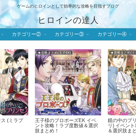
ゲームのヒロインとして効率的な攻略を目指すブログ
ヒロインの達人
カテゴリー②
カテゴリー③
カテゴリー④
■メビウス・コード
★攻略まとめ(誓
略まとめ！イ
メビウスコード 攻略まとめ！
誓いのキスは
+ONE byイケメンシリーズ
攻略！ラブ
とめ！