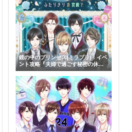
鏡の中のプリンセス(ミラプリ)！イベ
ント攻略『夫婦で過ごす秘密の休
日』後半(ファリス・ヴィンセント)