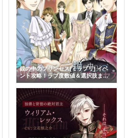
鏡の中のプリンセス(ミラプリ) イベ
ント攻略！ラブ度数値＆選択肢まと
め！