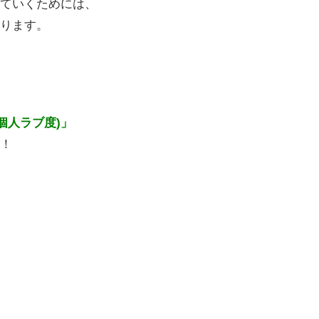
ていくためには、
ります。
t(個人ラブ度)」
！