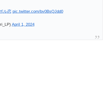
#ボル恋
pic.twitter.com/bv0BsQJdd0
_LP)
April 1, 2024