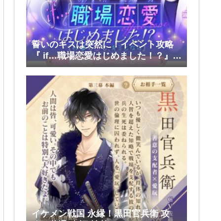
誓いのキスは突然に！イベント攻略
『 if…職場恋愛はじめました！？』前
半(大和・レン・環・蒼太)
イケメン戦国 永縁！黒田官兵衛 攻