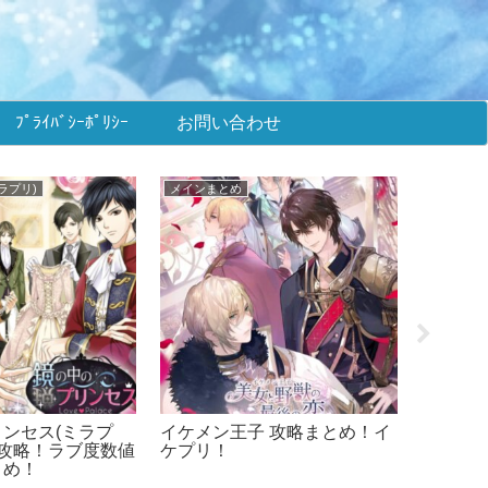
ﾌﾟﾗｲﾊﾞｼｰﾎﾟﾘｼｰ
お問い合わせ
いのキス)
★攻略まとめ(天翔ける恋)
■イケメ
突然に イベント
幕末維新 天翔ける恋 攻略まと
イケメン
度数値＆選択肢ま
め！ばくてん！
め！イ