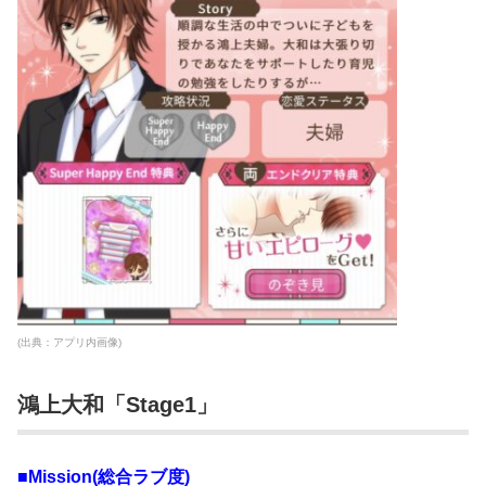
(出典：アプリ内画像)
鴻上大和「Stage1」
■Mission(総合ラブ度)