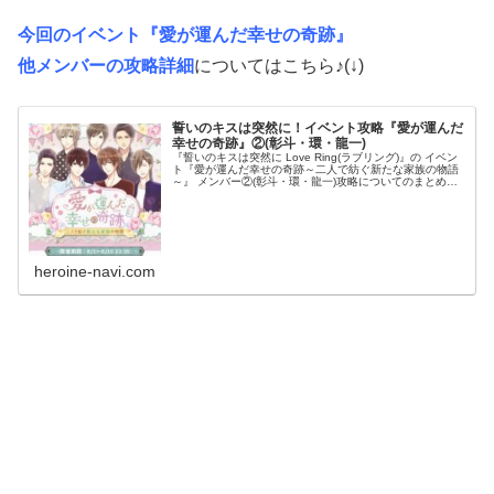
今回のイベント『愛が運んだ幸せの奇跡』
他メンバーの攻略詳細
についてはこちら♪(↓)
誓いのキスは突然に！イベント攻略『愛が運んだ
幸せの奇跡』②(彰斗・環・龍一)
『誓いのキスは突然に Love Ring(ラブリング)』の イベン
ト『愛が運んだ幸せの奇跡～二人で紡ぐ新たな家族の物語
～』 メンバー②(彰斗・環・龍一)攻略についてのまとめで
す！ ダンナ様との甘い恋のストーリーを攻略していくため
には、 「ラ...
heroine-navi.com