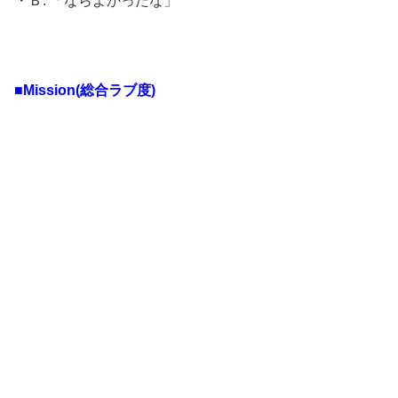
・Ｂ: 「ならよかったな」
■Mission(総合ラブ度)