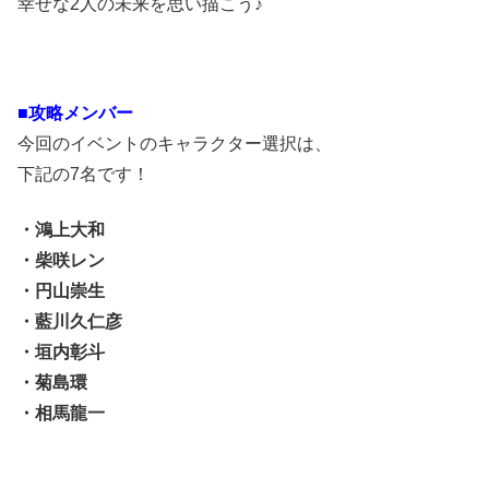
幸せな2人の未来を思い描こう♪
■攻略メンバー
今回のイベントのキャラクター選択は、
下記の7名です！
・鴻上大和
・柴咲レン
・円山崇生
・藍川久仁彦
・垣内彰斗
・菊島環
・相馬龍一