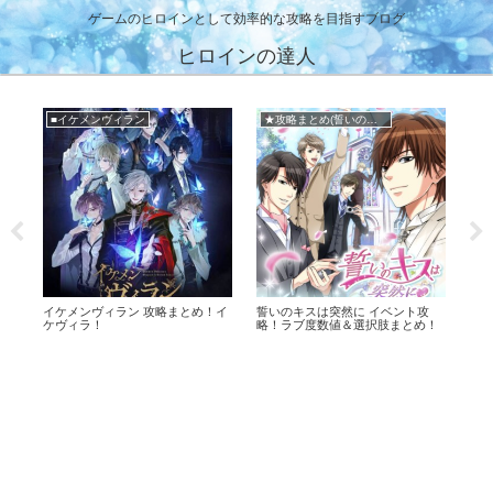
ゲームのヒロインとして効率的な攻略を目指すブログ
ヒロインの達人
★攻略まとめ(ミラプリ)
★攻略まとめ(王子EK)
★
攻
鏡の中のプリンセス (ミラプリ) 攻
王子様のプロポーズEK イベント攻
鏡の
！
略まとめ！
略！ラブ度数値＆選択肢まとめ！
ベ
ま