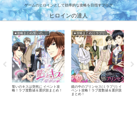
ゲームのヒロインとして効率的な攻略を目指すブログ
ヒロインの達人
★攻略まとめ(誓いのキス)
★攻略まとめ(ミラプリ)
★
攻
誓いのキスは突然に イベント攻
鏡の中のプリンセス(ミラプリ) イ
王子
略！ラブ度数値＆選択肢まとめ！
ベント攻略！ラブ度数値＆選択肢
略
まとめ！