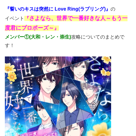
『誓いのキスは突然に Love Ring(ラブリング)』
の
さよなら、世界で一番好きな人～もう一
イベント
『
度君にプロポーズ～
』
メンバー①(大和・レン・崇生
)
攻略についてのまとめで
す！