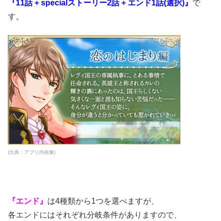
『11話 + specialストーリー2話 + エンド1話(選択)』
で
す。
(出典：アプリ内画像)
『エンド』
は4種類から1つを選べますが、
各エンドにはそれぞれ分岐条件がありますので、