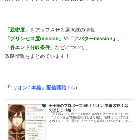
「親密度」
をアップさせる選択肢の情報、
「プリンセス度mission」
や
「アバターmission」
、
「各エンド分岐条件」
などについて、
攻略情報をまとめています！
『”リオン” 本編』配信開始！
(↓)
王子様のプロポーズ EK！リオン 本編 攻略！恋
のはじまり編！
『王子様のプロポーズ Eternal Kiss(エターナルキス)』の
『"リオン国王"本編(恋のはじまり編)』 攻略についてのま
とめです！ 甘い恋のストーリーを攻略していくためには、
「プリンセス度」や「親密度」を 効率良くアップさせてい
く...