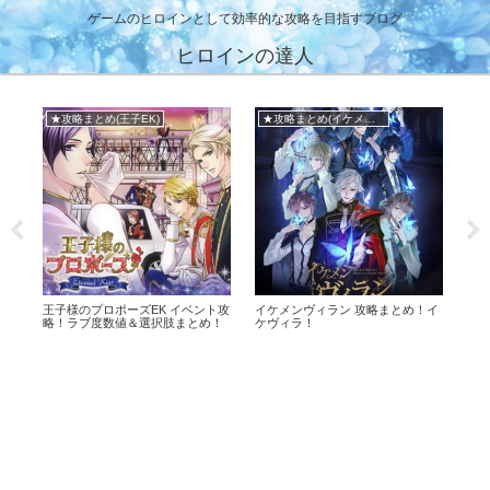
ゲームのヒロインとして効率的な攻略を目指すブログ
ヒロインの達人
★攻略まとめ(王子EK)
★攻略まとめ(イケメンヴィラン)
メ
王子様のプロポーズEK イベント攻
イケメンヴィラン 攻略まとめ！イ
鏡の
略！ラブ度数値＆選択肢まとめ！
ケヴィラ！
略