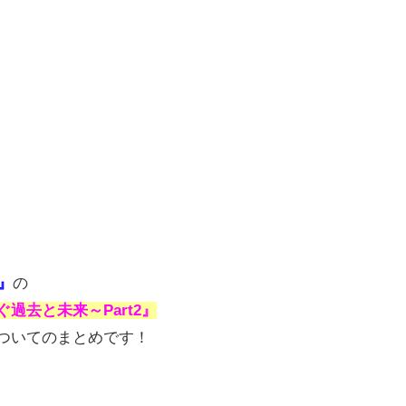
)』
の
なぐ過去と未来～Part2』
ついてのまとめです！