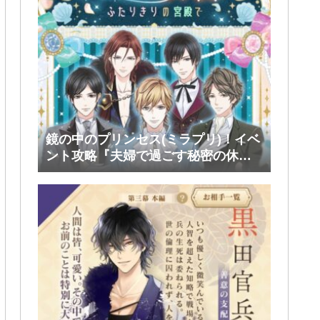
鏡の中のプリンセス(ミラプリ)！イベ
ント攻略『夫婦で過ごす秘密の休
日』後半(ファリス・ヴィンセント)