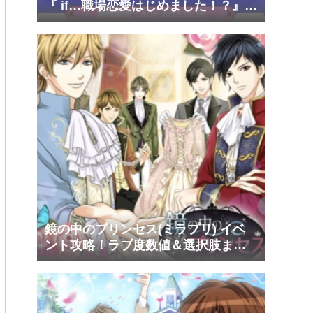
『 if…職場恋愛はじめました！？』前
半(大和・レン・環・蒼太)
鏡の中のプリンセス(ミラプリ) イベ
ント攻略！ラブ度数値＆選択肢まと
め！