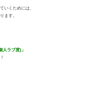
ていくためには、
ります。
t(個人ラブ度)」
！