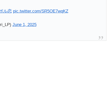
#ボル恋
pic.twitter.com/SR5OE7wqKZ
i_LP)
June 1, 2025