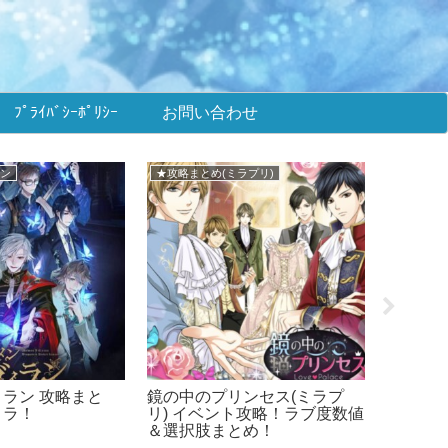
ﾌﾟﾗｲﾊﾞｼｰﾎﾟﾘｼｰ
お問い合わせ
★攻略まとめ(天翔ける恋)
★攻略まと
 攻略まとめ！イ
幕末維新 天翔ける恋 攻略まと
王子様の
め！ばくてん！
ント攻
肢まと