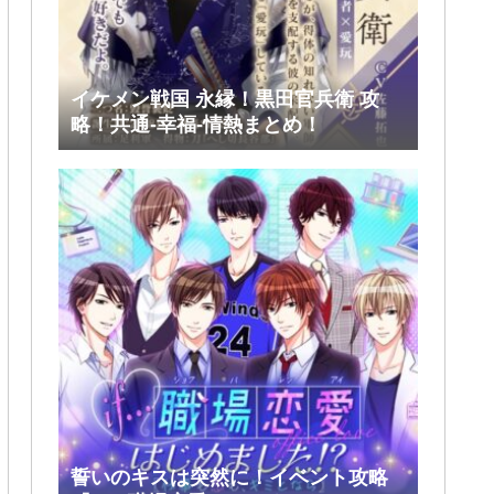
イケメン戦国 永縁！黒田官兵衛 攻
略！共通-幸福-情熱まとめ！
誓いのキスは突然に！イベント攻略