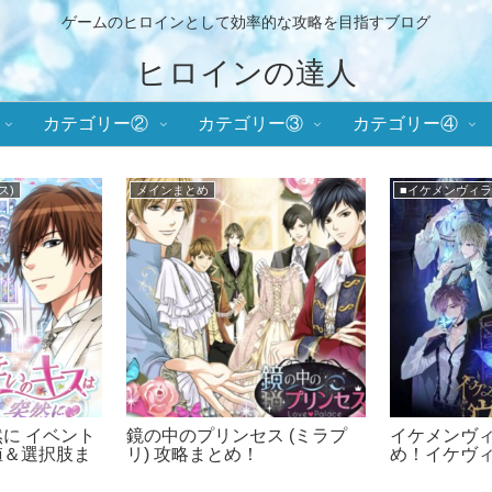
ゲームのヒロインとして効率的な攻略を目指すブログ
ヒロインの達人
カテゴリー②
カテゴリー③
カテゴリー④
)
■メビウス・コード
メインまとめ
ス(ミラプ
メビウスコード 攻略まとめ！
イケメン王子
略！ラブ度数値
+ONE byイケメンシリーズ
ケプリ！
！