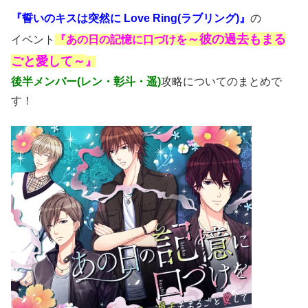
『誓いのキスは突然に Love Ring(ラブリング)』
の
～彼の過去もまる
イベント
『あの日の記憶に口づけを
ごと愛して～
』
後半メンバー(レン・彰斗・遥)
攻略についてのまとめで
す！