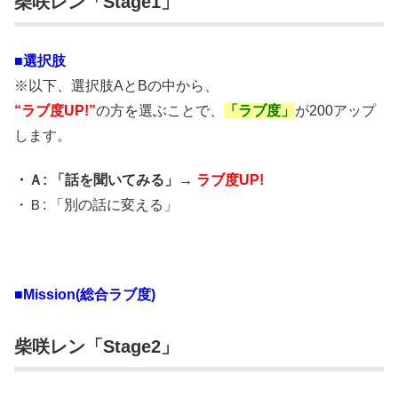
柴咲レン「Stage1」
■選択肢
※以下、選択肢AとBの中から、
“ラブ度UP!”
の方を選ぶことで、
「ラブ度」
が200アップ
します。
・Ａ: 「話を聞いてみる」→
ラブ度UP!
・Ｂ: 「別の話に変える」
■Mission(総合ラブ度)
柴咲レン「Stage2」