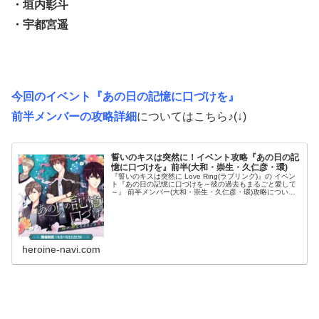
・垣内彰斗
・宇都宮遥
今回のイベント『あの日の記憶に口づけを』
前半メンバーの攻略詳細
についてはこちら♪(↓)
誓いのキスは突然に！イベント攻略『あの日の記
憶に口づけを』前半(大和・崇生・久仁彦・環)
『誓いのキスは突然に Love Ring(ラブリング)』の イベン
ト『あの日の記憶に口づけを～彼の過去もまるごと愛して
～』 前半メンバー(大和・崇生・久仁彦・環)攻略について
のまとめです！ ダンナ様との甘い恋のストーリーを攻略し
ていくために...
heroine-navi.com