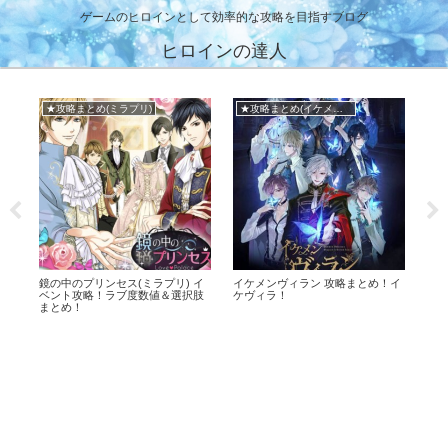
ゲームのヒロインとして効率的な攻略を目指すブログ
ヒロインの達人
★攻略まとめ(ミラプリ)
★攻略まとめ(イケメンヴィラン)
メ
ト攻
鏡の中のプリンセス(ミラプリ) イ
イケメンヴィラン 攻略まとめ！イ
イケ
！
ベント攻略！ラブ度数値＆選択肢
ケヴィラ！
リ
まとめ！