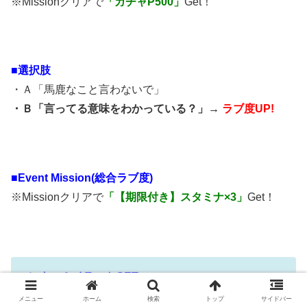
※Missionクリアで
「ガチャP500」
Get！
■選択肢
・Ａ「馬鹿なこと言わないで」
・Ｂ「言ってる意味をわかっている？」→
ラブ度UP!
■
Event Mission(総合ラブ度)
※Missionクリアで
「【期限付き】スタミナ×3」
Get！
■レター＆イラストGET
・レター「約束」
メニュー
ホーム
検索
トップ
サイドバー