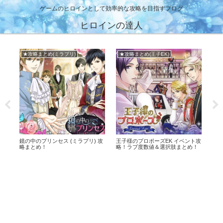
ゲームのヒロインとして効率的な攻略を目指すブログ
ヒロインの達人
★攻略まとめ(ミラプリ)
★攻略まとめ(王子EK)
鏡の中のプリンセス (ミラプリ) 攻
王子様のプロポーズEK イベント攻
幕末
略まとめ！
略！ラブ度数値＆選択肢まとめ！
ば