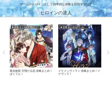
ゲームのヒロインとして効率的な攻略を目指すブログ
ヒロインの達人
★攻略まとめ(王子EK)
■メビウス・コード
メ
！イ
王子様のプロポーズEK イベント攻
メビウスコード 攻略まとめ！
イケ
略！ラブ度数値＆選択肢まとめ！
+ONE byイケメンシリーズ
リ