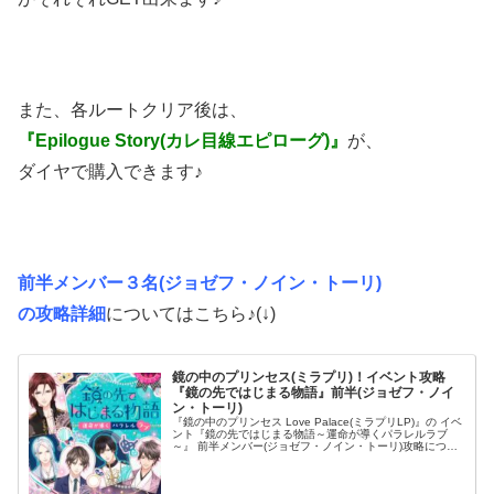
また、各ルートクリア後は、
『Epilogue Story(カレ目線エピローグ)』
が、
ダイヤで購入できます♪
前半メンバー３名(ジョゼフ・ノイン・トーリ)
の攻略詳細
についてはこちら♪(↓)
鏡の中のプリンセス(ミラプリ)！イベント攻略
『鏡の先ではじまる物語』前半(ジョゼフ・ノイ
ン・トーリ)
『鏡の中のプリンセス Love Palace(ミラプリLP)』の イベ
ント『鏡の先ではじまる物語～運命が導くパラレルラブ
～』 前半メンバー(ジョゼフ・ノイン・トーリ)攻略につい
てのまとめです！ プリンセスとして、甘い恋のストーリー
を攻略して...