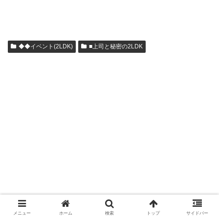
◆◆イベント(2LDK)
■上司と秘密の2LDK
メニュー
ホーム
検索
トップ
サイドバー