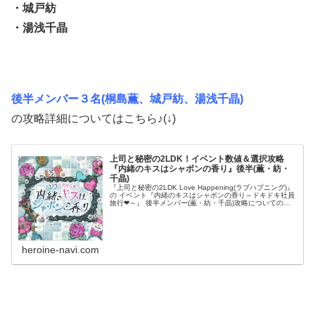
・城戸紡
・湯浅千晶
後半メンバー３名(桐島薫、城戸紡、湯浅千晶)
の攻略詳細についてはこちら♪(↓)
上司と秘密の2LDK！イベント数値＆選択攻略
『内緒のキスはシャボンの香り』後半(薫・紡・
千晶)
『上司と秘密の2LDK Love Happening(ラブハプニング)』
の イベント『内緒のキスはシャボンの香り～ドキドキ社員
旅行❤～』 後半メンバー(薫・紡・千晶)攻略についてのま
とめです！ 上司や同僚との、甘い恋のストーリーを攻略し
てい...
heroine-navi.com