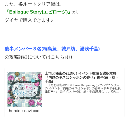
また、各ルートクリア後は、
『Epilogue Story(エピローグ)』
が、
ダイヤで購入できます♪
後半メンバー３名(桐島薫、城戸紡、湯浅千晶)
の攻略詳細についてはこちら♪(↓)
上司と秘密の2LDK！イベント数値＆選択攻略
『内緒のキスはシャボンの香り』後半(薫・紡・
千晶)
『上司と秘密の2LDK Love Happening(ラブハプニング)』
の イベント『内緒のキスはシャボンの香り～ドキドキ社員
旅行❤～』 後半メンバー(薫・紡・千晶)攻略についてのま
とめです！ 上司や同僚との、甘い恋のストーリーを攻略し
てい...
heroine-navi.com