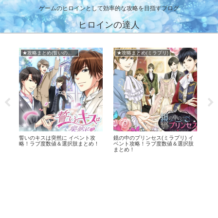
ゲームのヒロインとして効率的な攻略を目指すブログ
ヒロインの達人
★攻略まとめ(イケメンヴィラン)
メインまとめ
リ) イ
イケメンヴィラン 攻略まとめ！イ
鏡の中のプリンセス (ミラプリ) 攻
選択肢
ケヴィラ！
略まとめ！