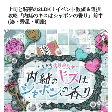
上司と秘密の2LDK！イベント数値＆選択
攻略『内緒のキスはシャボンの香り』前半
(湊・秀星・明慶)