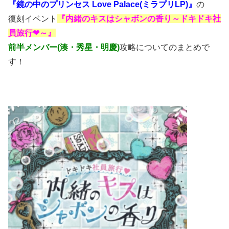
『鏡の中のプリンセス Love Palace(ミラプリLP)』
の
復刻イベント
『内緒のキスはシャボンの香り～ドキドキ社
員旅行❤～』
前半メンバー(湊・秀星・明慶)
攻略についてのまとめで
す！