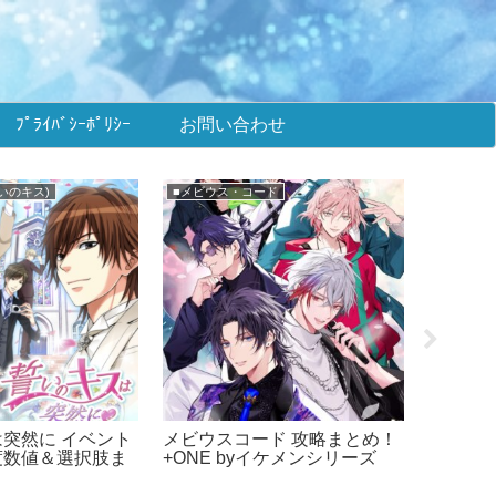
ﾌﾟﾗｲﾊﾞｼｰﾎﾟﾘｼｰ
お問い合わせ
ラン
メインまとめ
★攻略まと
ラン 攻略まと
イケメン王子 攻略まとめ！イ
鏡の中の
ィラ！
ケプリ！
リ) イ
＆選択