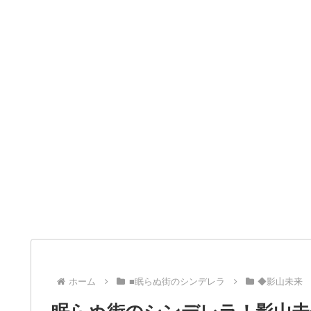
ホーム
■眠らぬ街のシンデレラ
◆影山未来