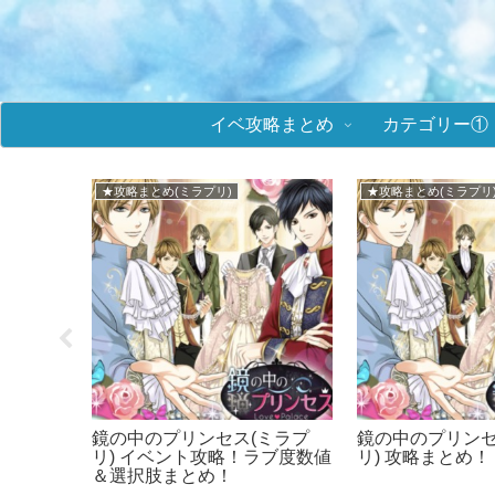
イベ攻略まとめ
カテゴリー①
★攻略まとめ(誓いのキス)
■メビウス・コード
K イベ
誓いのキスは突然に イベント
メビウスコード 
値＆選択
攻略！ラブ度数値＆選択肢ま
+ONE byイケ
とめ！