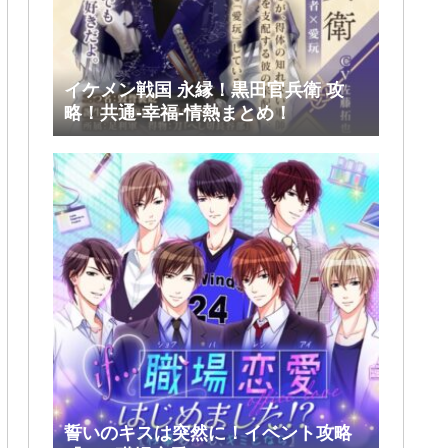
イケメン戦国 永縁！黒田官兵衛 攻
略！共通-幸福-情熱まとめ！
誓いのキスは突然に！イベント攻略