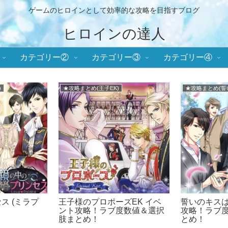
ゲームのヒロインとして効率的な攻略を目指すブログ
ヒロインの達人
カテゴリー②
カテゴリー③
カテゴリー④
★攻略まとめ(天翔ける恋)
■イケメンヴィ
攻略まとめ！
幕末維新 天翔ける恋 攻略まと
イケメンヴィ
メンシリーズ
め！ばくてん！
め！イケヴ