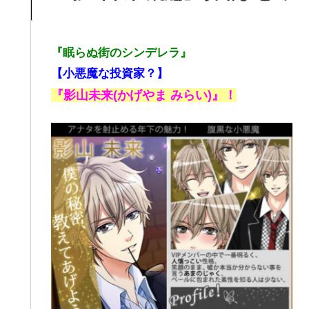
『眠らぬ街のシンデレラ』
【小悪魔な投資家？】
『影山未来(かげやま みらい)』！