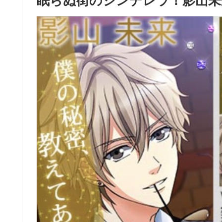
眠らぬ街のシンデレラ！影山未