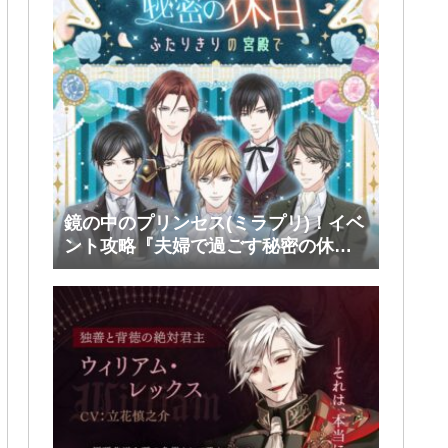
鏡の中のプリンセス(ミラプリ)！イベ
ント攻略『夫婦で過ごす秘密の休
日』後半(ファリス・ヴィンセント)