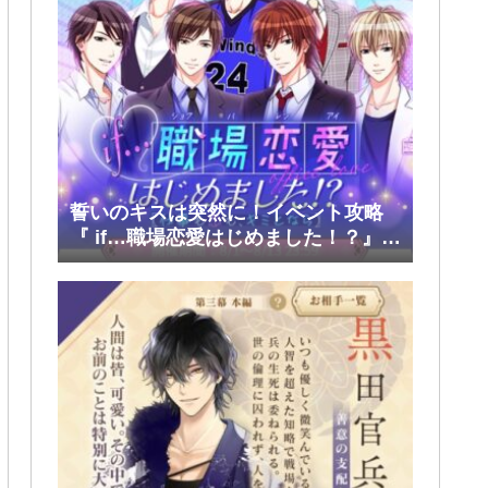
誓いのキスは突然に！イベント攻略
『 if…職場恋愛はじめました！？』後
半(孝正・崇生・彰斗)