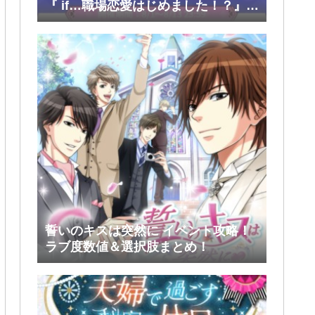
『 if…職場恋愛はじめました！？』前
半(大和・レン・環・蒼太)
誓いのキスは突然に イベント攻略！
ラブ度数値＆選択肢まとめ！