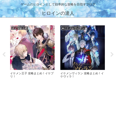
ゲームのヒロインとして効率的な攻略を目指すブログ
ヒロインの達人
メインまとめ
■イケメンヴィラン
■
め！
イケメン王子 攻略まとめ！イケプ
イケメンヴィラン 攻略まとめ！イ
メビ
リ！
ケヴィラ！
+O