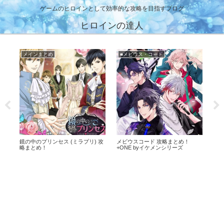
ゲームのヒロインとして効率的な攻略を目指すブログ
ヒロインの達人
メインまとめ
★攻略まとめ(王子EK)
イケメン王子 攻略まとめ！イケプ
王子様のプロポーズEK イベント攻
幕末
リ！
略！ラブ度数値＆選択肢まとめ！
ば