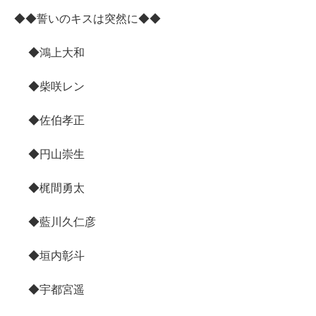
◆◆誓いのキスは突然に◆◆
◆鴻上大和
◆柴咲レン
◆佐伯孝正
◆円山崇生
◆梶間勇太
◆藍川久仁彦
◆垣内彰斗
◆宇都宮遥