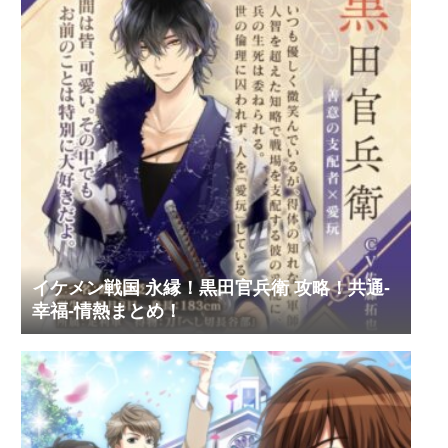
イケメン戦国 永縁！黒田官兵衛 攻略！共通-
幸福-情熱まとめ！