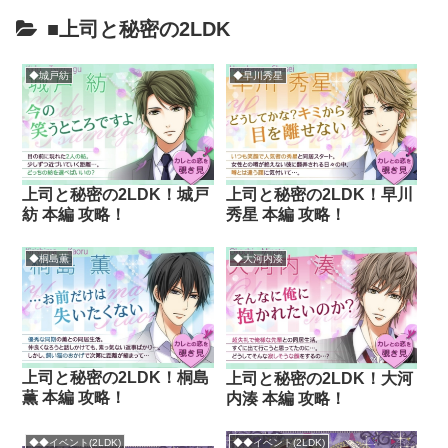
■上司と秘密の2LDK
◆城戸紡
◆早川秀星
上司と秘密の2LDK！城戸
上司と秘密の2LDK！早川
紡 本編 攻略！
秀星 本編 攻略！
◆桐島薫
◆大河内湊
上司と秘密の2LDK！桐島
上司と秘密の2LDK！大河
薫 本編 攻略！
内湊 本編 攻略！
◆◆イベント(2LDK)
◆◆イベント(2LDK)