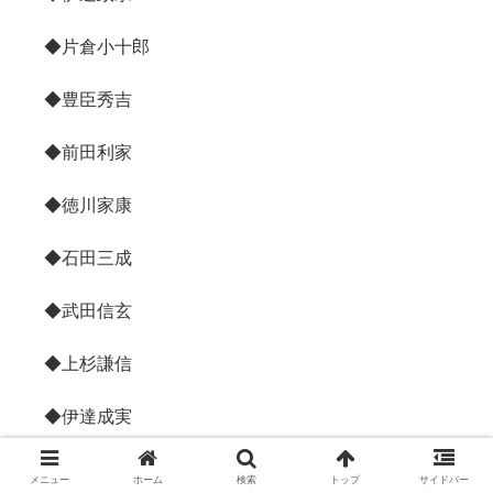
◆片倉小十郎
◆豊臣秀吉
◆前田利家
◆徳川家康
◆石田三成
◆武田信玄
◆上杉謙信
◆伊達成実
◆真田信幸
メニュー
ホーム
検索
トップ
サイドバー