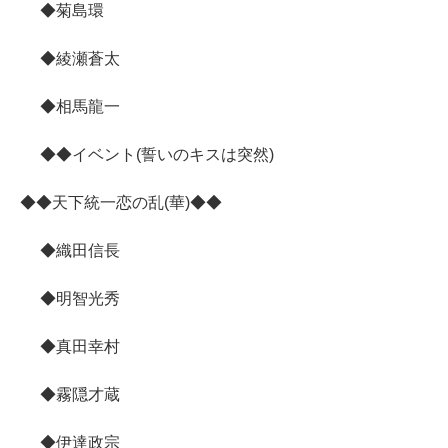
◆菊島環
◆綾瀬蒼太
◆相馬龍一
◆◆イベント(誓いのキスは突然)
◆◆天下統一恋の乱(華)◆◆
◆織田信長
◆明智光秀
◆真田幸村
◆霧隠才蔵
◆伊達政宗