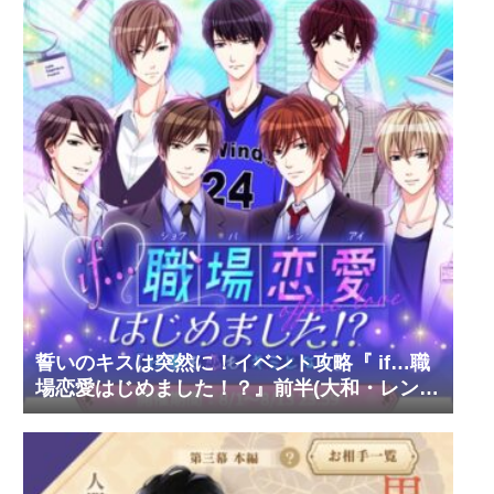
誓いのキスは突然に！イベント攻略『 if…職
場恋愛はじめました！？』前半(大和・レン・
環・蒼太)