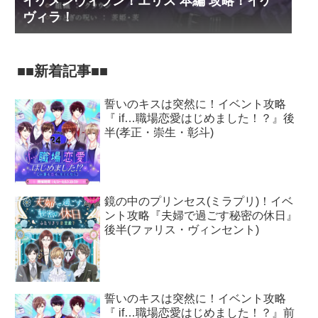
イケメンヴィラン！エリス 本編 攻略！イケ
ヴィラ！
■■新着記事■■
誓いのキスは突然に！イベント攻略
『 if…職場恋愛はじめました！？』後
半(孝正・崇生・彰斗)
鏡の中のプリンセス(ミラプリ)！イベ
ント攻略『夫婦で過ごす秘密の休日』
後半(ファリス・ヴィンセント)
誓いのキスは突然に！イベント攻略
『 if…職場恋愛はじめました！？』前