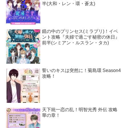
半(大和・レン・環・蒼太)
鏡の中のプリンセス(ミラプリ)！イベ
ント攻略『夫婦で過ごす秘密の休日』
前半(シミアン・ルスラン・タカ)
誓いのキスは突然に！菊島環 Season4
攻略！
天下統一恋の乱！明智光秀 外伝 攻略
華の章！