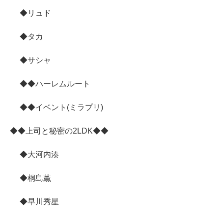
◆リュド
◆タカ
◆サシャ
◆◆ハーレムルート
◆◆イベント(ミラプリ)
◆◆上司と秘密の2LDK◆◆
◆大河内湊
◆桐島薫
◆早川秀星