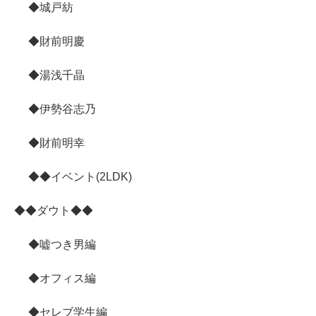
◆城戸紡
◆財前明慶
◆湯浅千晶
◆伊勢谷志乃
◆財前明幸
◆◆イベント(2LDK)
◆◆ダウト◆◆
◆嘘つき男編
◆オフィス編
◆セレブ学生編