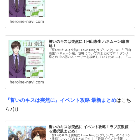
heroine-navi.com
誓いのキスは突然に！円山崇生 ハネムーン編 攻
略！
『誓いのキスは突然に Love Ring(ラブリング)』の 『"円山
崇生"ハネムーン編』攻略についてのまとめです！ ダンナ
様との甘い恋のストーリーを攻略していくためには、 「奥
様pt」を効率良くアップさせていく必要があります。 「奥
様pt」...
heroine-navi.com
『誓いのキスは突然に』イベント攻略 最新まとめ
はこち
ら♪(↓)
誓いのキスは突然に イベント攻略！ラブ度数値
＆選択肢まとめ！
『誓いのキスは突然に Love Ring(ラブリング)』の "イベン
ト攻略"についてのまとめです！ 「最新イベント情報」、