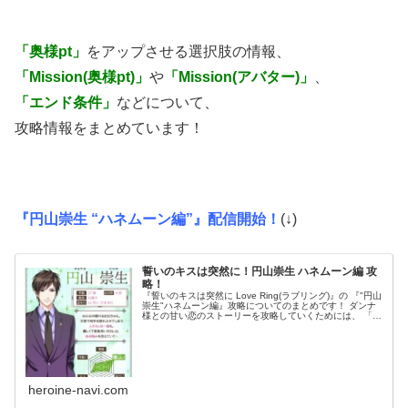
「奥様pt」
をアップさせる選択肢の情報、
「Mission(奥様pt)」
や
「Mission(アバター)」
、
「エンド条件」
などについて、
攻略情報をまとめています！
『円山崇生 “ハネムーン編”』配信開始！
(↓)
誓いのキスは突然に！円山崇生 ハネムーン編 攻
略！
『誓いのキスは突然に Love Ring(ラブリング)』の 『"円山
崇生"ハネムーン編』攻略についてのまとめです！ ダンナ
様との甘い恋のストーリーを攻略していくためには、 「奥
様pt」を効率良くアップさせていく必要があります。 「奥
様pt」...
heroine-navi.com