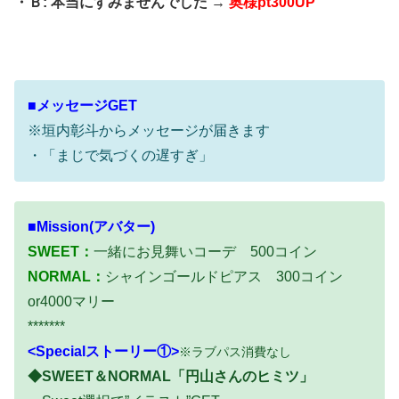
・Ｂ: 本当にすみませんでした →
奥様pt300UP
■メッセージGET
※垣内彰斗からメッセージが届きます
・「まじで気づくの遅すぎ」
■Mission(アバター)
SWEET：
一緒にお見舞いコーデ 500コイン
NORMAL：
シャインゴールドピアス 300コイン
or4000マリー
*******
<Specialストーリー①>
※ラブパス消費なし
◆SWEET＆NORMAL「円山さんのヒミツ」