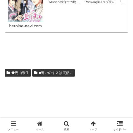
「Mission(総合ラブ度)」、 「Mission(個人ラブ度)」、「選
択肢」など、 攻略情報詳細についてまとめてい...
heroine-navi.com
◆円山崇生
■誓いのキスは突然に
メニュー
ホーム
検索
トップ
サイドバー