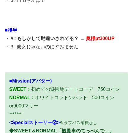
・Ｂ: 円山さんは？
■後半
・Ａ: もしかして勘違いされてる？ →
奥様pt300UP
・Ｂ: 彼女じゃないのにすみません
■Mission(アバター)
SWEET：
初めての遊園地デートコーデ 750コイン
NORMAL：
ホワイトコットンハット 500コイン
or9000マリー
*******
<Specialストーリー②>
※ラブパス消費なし
◆SWEET＆NORMAL「観覧車のてっぺんで…」