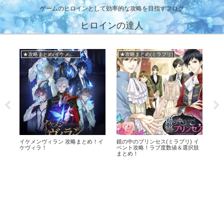
ゲームのヒロインとして効率的な攻略を目指すブログ
ヒロインの達人
★攻略まとめ(イケメンヴィラン)
★攻略まとめ(ミラプリ)
■
攻
イケメンヴィラン 攻略まとめ！イ
鏡の中のプリンセス(ミラプリ) イ
メビ
ケヴィラ！
ベント攻略！ラブ度数値＆選択肢
+O
まとめ！