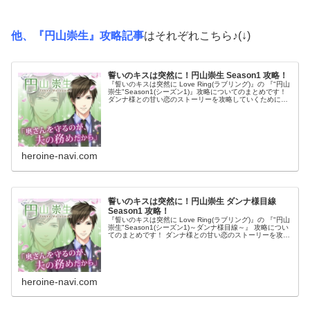
他、『円山崇生』攻略記事
はそれぞれこちら♪(↓)
誓いのキスは突然に！円山崇生 Season1 攻略！
『誓いのキスは突然に Love Ring(ラブリング)』の 『"円山
崇生"Season1(シーズン1)』攻略についてのまとめです！
ダンナ様との甘い恋のストーリーを攻略していくために
は、 「奥様pt」を効率良くアップさせていく必要がありま
す...
heroine-navi.com
誓いのキスは突然に！円山崇生 ダンナ様目線
Season1 攻略！
『誓いのキスは突然に Love Ring(ラブリング)』の 『"円山
崇生"Season1(シーズン1)～ダンナ様目線～』 攻略につい
てのまとめです！ ダンナ様との甘い恋のストーリーを攻略
していくためには、 「奥様pt」を効率良くアップさせて...
heroine-navi.com