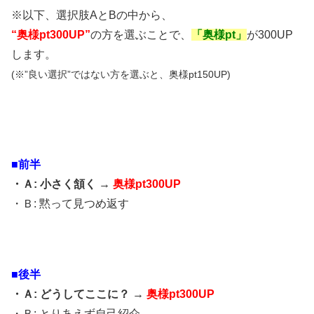
※以下、選択肢AとBの中から、
“奥様pt300UP”
の方を選ぶことで、
「奥様pt」
が300UP
します。
(※”良い選択”ではない方を選ぶと、奥様pt150UP)
■前半
・Ａ: 小さく頷く →
奥様pt300UP
・Ｂ: 黙って見つめ返す
■後半
・Ａ: どうしてここに？ →
奥様pt300UP
・Ｂ: とりあえず自己紹介