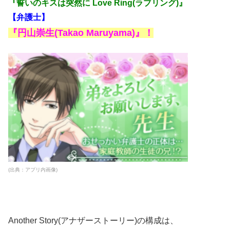
『誓いのキスは突然に Love Ring(ラブリング)』
【弁護士】
『円山崇生(Takao Maruyama)』！
(出典：アプリ内画像)
Another Story(アナザーストーリー)の構成は、