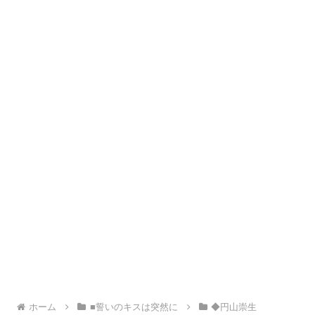
ホーム
■誓いのキスは突然に
◆円山崇生