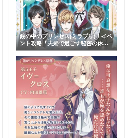
鏡の中のプリンセス(ミラプリ)！イベ
ント攻略『夫婦で過ごす秘密の休
日』後半(ファリス・ヴィンセント)