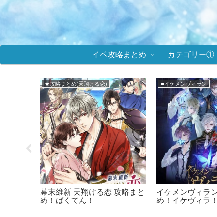
イベ攻略まとめ
カテゴリー①
★攻略まとめ(天翔ける恋)
■イケメンヴィラン
K イベ
幕末維新 天翔ける恋 攻略まと
イケメンヴィラン
値＆選択
め！ばくてん！
め！イケヴィラ