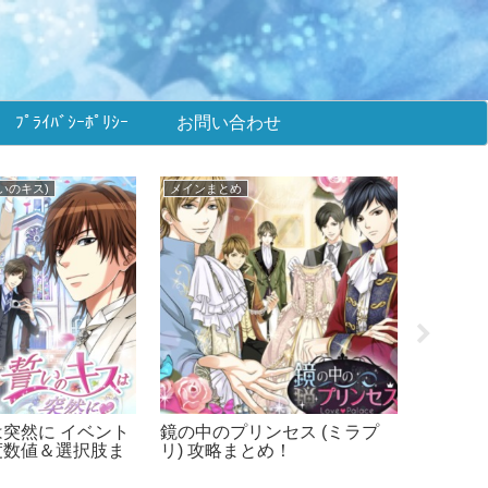
ﾌﾟﾗｲﾊﾞｼｰﾎﾟﾘｼｰ
お問い合わせ
いのキス)
メインまとめ
■メビウ
突然に イベント
鏡の中のプリンセス (ミラプ
メビウス
度数値＆選択肢ま
リ) 攻略まとめ！
+ONE