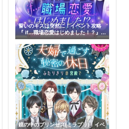
誓いのキスは突然に！イベント攻略
『 if…職場恋愛はじめました！？』前
半(大和・レン・環・蒼太)
鏡の中のプリンセス(ミラプリ)！イベ