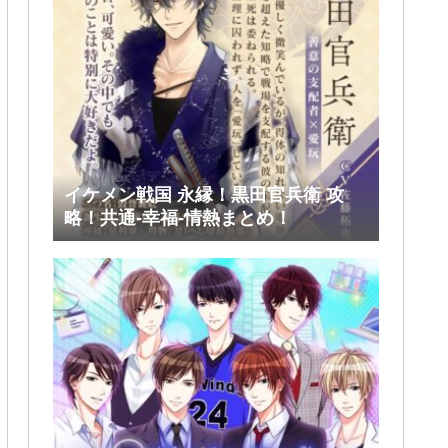
イケメン戦国 永縁！黒田官兵衛 攻
略！共通-幸福-情熱まとめ！