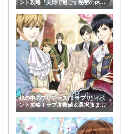
ント攻略『夫婦で過ごす秘密の休
日』前半(シミアン・ルスラン・タカ)
鏡の中のプリンセス(ミラプリ) イベ
ント攻略！ラブ度数値＆選択肢まと
め！